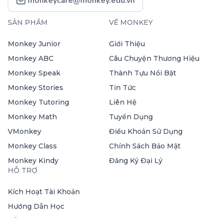
monkeycare@monkey.edu.vn
SẢN PHẨM
VỀ MONKEY
Monkey Junior
Giới Thiệu
Monkey ABC
Câu Chuyện Thương Hiệu
Monkey Speak
Thành Tựu Nổi Bật
Monkey Stories
Tin Tức
Monkey Tutoring
Liên Hệ
Monkey Math
Tuyển Dụng
VMonkey
Điều Khoản Sử Dụng
Monkey Class
Chính Sách Bảo Mật
Monkey Kindy
Đăng Ký Đại Lý
HỖ TRỢ
Kích Hoạt Tài Khoản
Hướng Dẫn Học