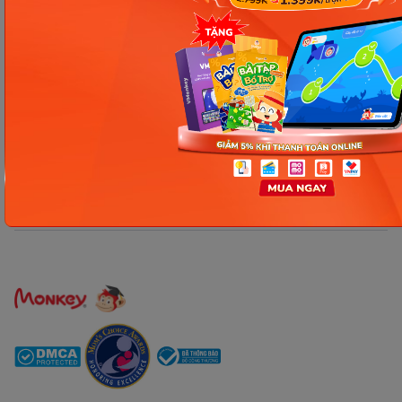
Công ty Cổ phần Early Start
1900 63 60 52
Giấy phép ĐKKD số 0106651756 do Sở Kế hoạch và Đầu tư TP Hà Nội cấp
ngày 01/10/2014, thay đổi lần thứ 3 ngày 13/11/2020
Trụ sở chính: Tầng 3, tòa nhà G4 và G5, dự án Five Star Garden, số 2 Kim
Giang, phường Khương Đình, TP. Hà Nội
Người đại diện pháp luật: Ông Nguyễn Hoàng Anh - Giám đốc điều hành