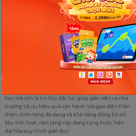
Xuất báo cáo chi tiết dưới dạng file Excel/PDF
Thống kê đăng ký khóa học/lớp học
Nhóm tính năng Thống kê & xuất báo cáo
Monkey Class
không chỉ là công cụ quản lý lớp
học mà còn là trợ thủ đắc lực giúp giáo viên và nhà
trường tối ưu hiệu quả vận hành. Với giao diện thân
thiện, tính năng đa dạng và khả năng đồng bộ dữ
liệu linh hoạt, nền tảng này đang từng bước hiện
đại hóa quy trình giáo dục.