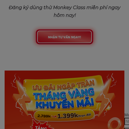
Đăng ký dùng thử Monkey Class miễn phí ngay
hôm nay!
Mớ