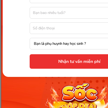
bán trú, ngoại khóa,...
Gửi thông báo thu và nhắc phí tự động qua
app
Theo dõi tình trạng thanh toán, công nợ của
từng học sinh
Quản lý chi phí vận hành, lập báo cáo thu - chi
Xuất báo cáo tài chính tổng hợp hoặc theo
từng lớp/học sinh
Nhận tư vấn miễn phí
8. Thống kê & xuất báo cáo
Hỗ trợ nhà trường tổng hợp, phân tích và trích
xuất dữ liệu phục vụ quản lý:
Thống kê số lượng lớp học, giáo viên, học
sinh,...
Thống kê lịch sử điểm danh và hoạt động lớp