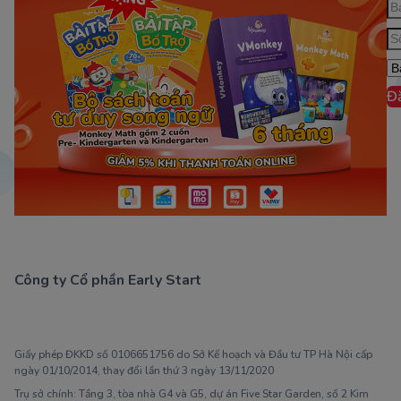
Đ
Công ty Cổ phần Early Start
1900 63 60 52
Giấy phép ĐKKD số 0106651756 do Sở Kế hoạch và Đầu tư TP Hà Nội cấp
ngày 01/10/2014, thay đổi lần thứ 3 ngày 13/11/2020
Trụ sở chính: Tầng 3, tòa nhà G4 và G5, dự án Five Star Garden, số 2 Kim