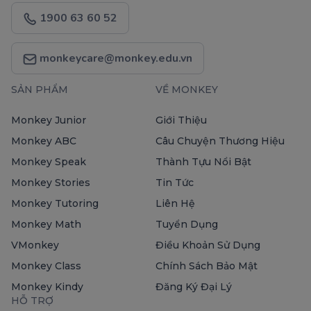
1900 63 60 52
monkeycare@monkey.edu.vn
SẢN PHẨM
VỀ MONKEY
Monkey Junior
Giới Thiệu
Monkey ABC
Câu Chuyện Thương Hiệu
Monkey Speak
Thành Tựu Nổi Bật
Monkey Stories
Tin Tức
Monkey Tutoring
Liên Hệ
Monkey Math
Tuyển Dụng
VMonkey
Điều Khoản Sử Dụng
Monkey Class
Chính Sách Bảo Mật
Monkey Kindy
Đăng Ký Đại Lý
HỖ TRỢ