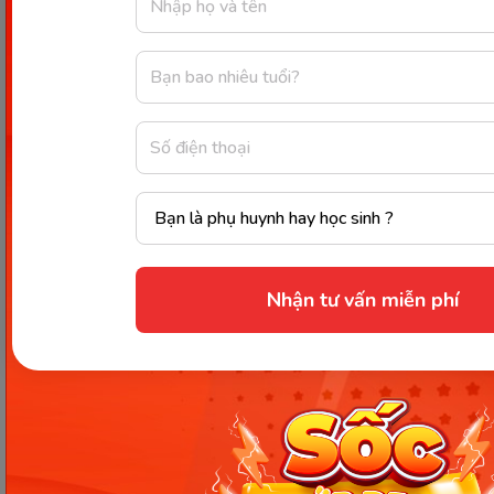
Nhận tư vấn miễn phí
Nhấn “Hoàn tất” sau khi điền đủ thông tin
Bước 10:
Nhấn “Thông báo tới phụ huynh”
Bước 11:
Khi phụ huynh nộp học phí, kế toán
trường sẽ cập nhật số tiền phụ huynh đã đóng