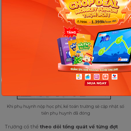
Khi phụ huynh nộp học phí, kế toán trường sẽ cập nhật số
tiền phụ huynh đã đóng
Trường có thể
theo dõi tổng quát về từng đợt