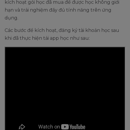
kích hoạt gói học đã mua để được học không giới
hạn và trải nghiệm đầy đủ tính năng trên ứng
dụng.
Các bước để kích hoạt, đăng ký tài khoản học sau
khi đã thực hiện tải app học như sau: