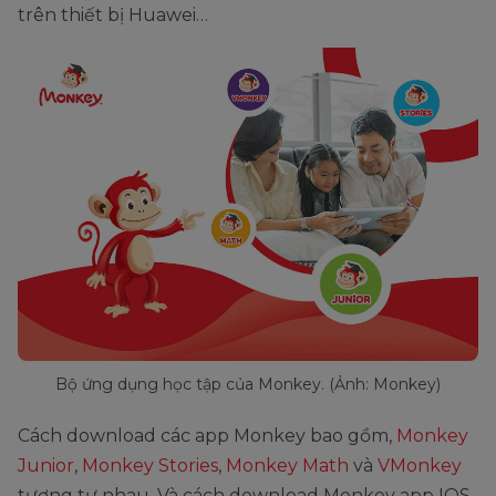
trên thiết bị Huawei…
Bộ ứng dụng học tập của Monkey. (Ảnh: Monkey)
Cách download các app Monkey bao gồm,
Monkey
Junior
,
Monkey Stories
,
Monkey Math
và
VMonkey
tương tự nhau. Và cách download Monkey app IOS,