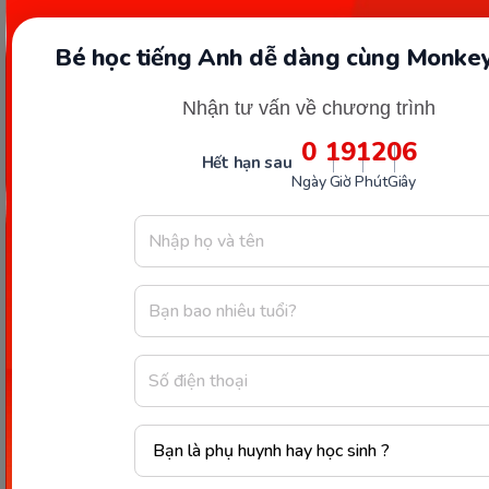
Bé học tiếng Anh dễ dàng cùng Monkey
Nhận tư vấn về chương trình
0
19
12
05
Hết hạn sau
Ngày
Giờ
Phút
Giây
Sự đồng hành của ba mẹ rất quan trọng. (Ảnh: Sưu tầm
Internet)
Để giúp con học hiệu quả với Monkey sau khi
download Monkey app, ba mẹ hãy lưu ngay 5 bí
quyết “vàng” dưới đây nhé:
Khai báo đúng số tuổi của con để ứng dụng đề
xuất bài học với lộ trình và chọn cấp độ học
phù hợp với trình độ.