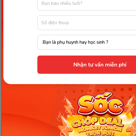
Giao bài tập về nhà
Tính năng giao bài tập về nhà hoạt động bằng cách
giáo viên giao bài tập trên website quản trị với các
lựa chọn sẳn có (học sinh cần làm bài tập, ngày bắt
đầu/kết thúc hoạt động), sau đó học sinh sẽ làm bài
trên khóa học Monkey Class thuộc siêu ứng dụng
Monkey Junior.
Nhận tư vấn miễn phí