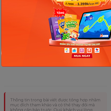
Tính năng dành cho giáo viên trong Monkey Class
Tóm lại, Monkey Class là
phần mềm quản lý giáo
dục
toàn diện, mang đến giải pháp hiệu quả cho
việc quản lý nhà trường, hỗ trợ giáo viên giảng dạy
và giúp học sinh học tập tốt hơn. Hãy liên hệ với
chúng tôi để được tư vấn miễn phí và
trải nghiệm
Monkey Class
ngay hôm nay!
Thông tin trong bài viết được tổng hợp nhằm
mục đích tham khảo và có thể thay đổi mà
không cần báo trước. Quý khách vui lòng