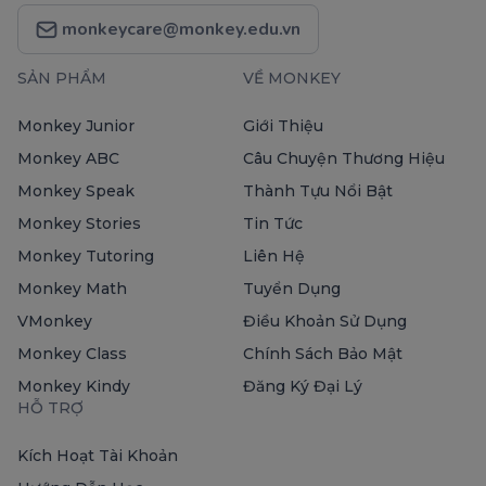
monkeycare@monkey.edu.vn
SẢN PHẨM
VỀ MONKEY
Monkey Junior
Giới Thiệu
Monkey ABC
Câu Chuyện Thương Hiệu
Monkey Speak
Thành Tựu Nổi Bật
Monkey Stories
Tin Tức
Monkey Tutoring
Liên Hệ
Monkey Math
Tuyển Dụng
VMonkey
Điều Khoản Sử Dụng
Monkey Class
Chính Sách Bảo Mật
Monkey Kindy
Đăng Ký Đại Lý
HỖ TRỢ
Kích Hoạt Tài Khoản