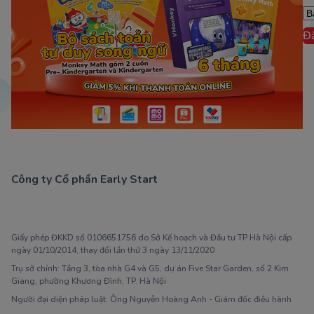
Đ
Công ty Cổ phần Early Start
1900 63 60 52
Giấy phép ĐKKD số 0106651756 do Sở Kế hoạch và Đầu tư TP Hà Nội cấp
ngày 01/10/2014, thay đổi lần thứ 3 ngày 13/11/2020
Trụ sở chính: Tầng 3, tòa nhà G4 và G5, dự án Five Star Garden, số 2 Kim
Giang, phường Khương Đình, TP. Hà Nội
Người đại diện pháp luật: Ông Nguyễn Hoàng Anh - Giám đốc điều hành