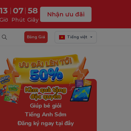
13
07
57
Nhận ưu đãi
Giờ
Phút
Giây
Bảng Giá
Tiếng việt
Giúp bé giỏi
Tiếng Anh Sớm
Đăng ký ngay tại đây