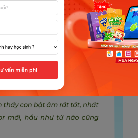
c Monkey, chị cũng học hát, học tiếng Anh để có
ư vấn miễn phí