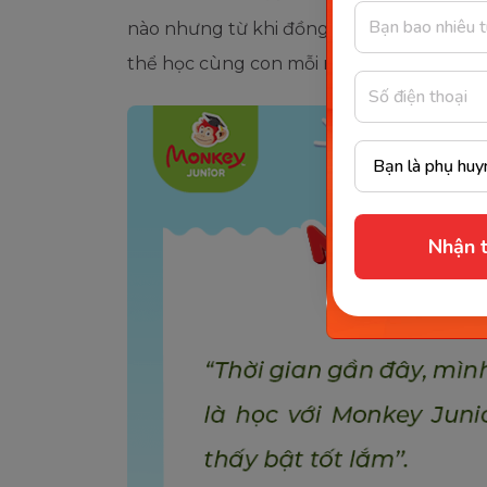
nào nhưng từ khi đồng hành cùng con họ
thể học cùng con mỗi ngày.
Nhận t