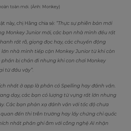
hoàn toàn mới. (Ảnh: Monkey)
 này, chị Hằng chia sẻ:
“Thực sự phiên bản mới
cùng Monkey Junior mới, các bạn nhà mình đều rất
hanh rất rõ, giọng đọc hay, các chuyển động
 lớn nhà mình tiếp cận Monkey Junior từ khi còn
có phần bị chán đi nhưng khi con chơi Monkey
ại từ đầu vậy”
.
ích nhất ở app là phần có Spelling hay đánh vần.
ang dạy, các bạn có lượng từ vựng rất lớn nhưng
y. Các bạn phản xạ đánh vần với tốc độ chưa
n quan đến thi trên trường hay lấy chứng chỉ quốc
thích nhất phần ghi âm với công nghệ AI nhận