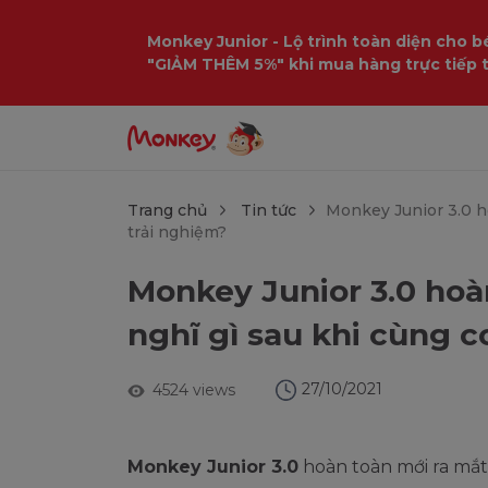
$language = config('app.locale');
Monkey Junior - Lộ trình toàn diện cho bé
"GIẢM THÊM 5%" khi mua hàng trực tiếp 
Trang chủ
Tin tức
Monkey Junior 3.0 h
trải nghiệm?
Monkey Junior 3.0 hoà
nghĩ gì sau khi cùng c
27/10/2021
4524 views
Monkey Junior 3.0
hoàn toàn mới ra mắt