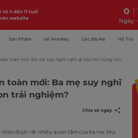
0
 từ 0 đến 11 tuổi
trên website
Ngày
Sản Phẩm
Về Monkey
Góc Ba Mẹ
Hỗ Trợ
oàn toàn mới: Ba mẹ suy nghĩ nghĩ gì sau khi cùng con
n toàn mới: Ba mẹ suy nghĩ
on trải nghiệm?
Chia sẻ ngay
 nhận được rất nhiều quan tâm của ba mẹ. Mọi