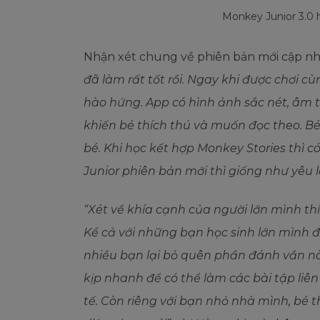
Monkey Junior 3.0 
Nhận xét chung về phiên bản mới cập nhật
đã làm rất tốt rồi. Ngay khi được chơi 
hào hứng. App có hình ảnh sắc nét, âm t
khiến bé thích thú và muốn đọc theo. Bé
bé. Khi học kết hợp Monkey Stories thì 
Junior phiên bản mới thì giống như yêu l
“Xét về khía cạnh của người lớn mình th
Kể cả với những bạn học sinh lớn mình đ
nhiều bạn lại bỏ quên phần đánh vần nà
kịp nhanh để có thể làm các bài tập liê
tế. Còn riêng với bạn nhỏ nhà mình, bé 