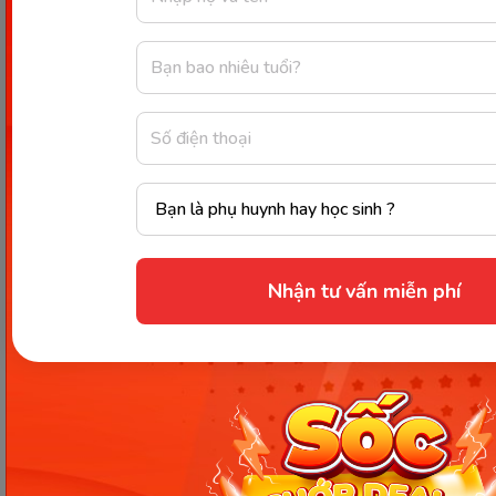
cùng với việc phân cấp rõ ràng,
kho truyện của
Monkey Stories
là một nguồn tài liệu học tập
phong phú, giúp trẻ phát triển toàn diện các kỹ
năng ngôn ngữ. Đăng ký học thử miễn phí ngay
hôm nay để con bắt đầu hành trình chinh phục
tiếng Anh đầy hứng thú!
Nhận tư vấn miễn phí
Thông tin trong bài viết được tổng hợp nhằm