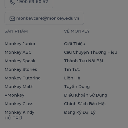
1900 63 60 52
monkeycare@monkey.edu.vn
SẢN PHẨM
VỀ MONKEY
Monkey Junior
Giới Thiệu
Monkey ABC
Câu Chuyện Thương Hiệu
Monkey Speak
Thành Tựu Nổi Bật
Monkey Stories
Tin Tức
Monkey Tutoring
Liên Hệ
Monkey Math
Tuyển Dụng
VMonkey
Điều Khoản Sử Dụng
Monkey Class
Chính Sách Bảo Mật
Monkey Kindy
Đăng Ký Đại Lý
HỖ TRỢ