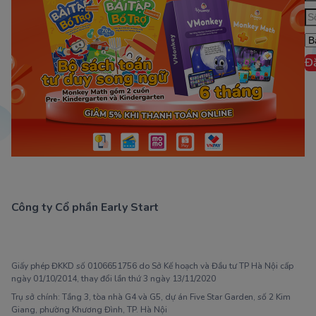
Đ
Công ty Cổ phần Early Start
1900 63 60 52
Giấy phép ĐKKD số 0106651756 do Sở Kế hoạch và Đầu tư TP Hà Nội cấp
ngày 01/10/2014, thay đổi lần thứ 3 ngày 13/11/2020
Trụ sở chính: Tầng 3, tòa nhà G4 và G5, dự án Five Star Garden, số 2 Kim
Giang, phường Khương Đình, TP. Hà Nội