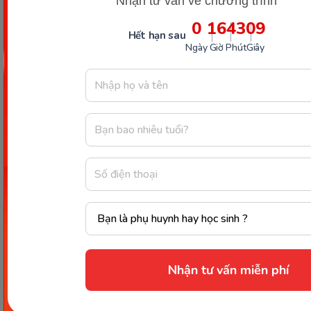
Nhận tư vấn về chương trình
0
16
43
08
Hết hạn sau
Ngày
Giờ
Phút
Giây
Thông tin trong bài viết được tổng hợp nhằm
mục đích tham khảo và có thể thay đổi mà
không cần báo trước. Quý khách vui lòng
kiểm tra lại qua các kênh chính thức hoặc liên
hệ trực tiếp với đơn vị liên quan để nắm bắt
tình hình thực tế.
Nhận tư vấn miễn phí