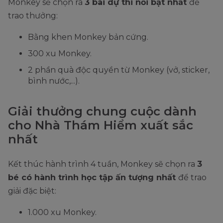
Monkey sẽ chọn ra
3 bài dự thi nổi bật nhất
để
trao thưởng:
Bằng khen Monkey bản cứng.
300 xu Monkey.
2 phần quà độc quyền từ Monkey (vở, sticker,
bình nước,...).
Giải thưởng chung cuộc dành
cho Nhà Thám Hiểm xuất sắc
nhất
Kết thúc hành trình 4 tuần, Monkey sẽ chọn ra
3
bé có hành trình học tập ấn tượng nhất
để trao
giải đặc biệt:
1.000 xu Monkey.