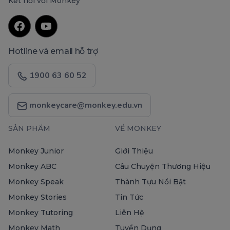
Kết nối với Monkey
Hotline và email hỗ trợ
1900 63 60 52
monkeycare@monkey.edu.vn
SẢN PHẨM
VỀ MONKEY
Monkey Junior
Giới Thiệu
Monkey ABC
Câu Chuyện Thương Hiệu
Monkey Speak
Thành Tựu Nổi Bật
Monkey Stories
Tin Tức
Monkey Tutoring
Liên Hệ
Monkey Math
Tuyển Dụng