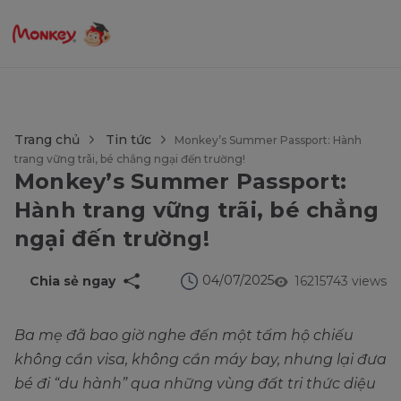
$language = config('app.locale');
Trang chủ
Tin tức
Monkey’s Summer Passport: Hành
trang vững trãi, bé chẳng ngại đến trường!
Monkey’s Summer Passport:
Hành trang vững trãi, bé chẳng
ngại đến trường!
04/07/2025
Chia sẻ ngay
16215743 views
Ba mẹ đã bao giờ nghe đến một tấm hộ chiếu
không cần visa, không cần máy bay, nhưng lại đưa
bé đi “du hành” qua những vùng đất tri thức diệu