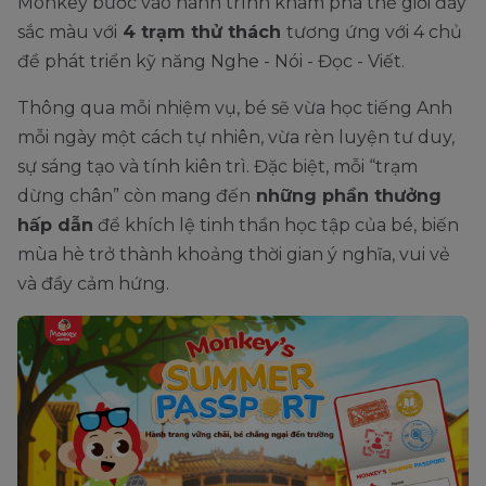
Monkey bước vào hành trình khám phá thế giới đầy
sắc màu với
4 trạm thử thách
tương ứng với 4 chủ
đề phát triển kỹ năng Nghe - Nói - Đọc - Viết.
Thông qua mỗi nhiệm vụ, bé sẽ vừa học tiếng Anh
mỗi ngày một cách tự nhiên, vừa rèn luyện tư duy,
sự sáng tạo và tính kiên trì. Đặc biệt, mỗi “trạm
dừng chân” còn mang đến
những phần thưởng
hấp dẫn
để khích lệ tinh thần học tập của bé, biến
mùa hè trở thành khoảng thời gian ý nghĩa, vui vẻ
và đầy cảm hứng.