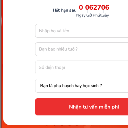
0
06
27
05
Hết hạn sau
Ngày
Giờ
Phút
Giây
Điểm đặc biệt của Monkey Phonics là lộ trình được
cá nhân hóa theo trình độ của từng bé. Nhờ đó, con
không bị quá tải với kiến thức khó, cũng không cảm
thấy nhàm chán khi học nội dung quá dễ. Đây là
bước đệm quan trọng để trẻ tiến sang chặng
Reading Comprehension
, nơi kỹ năng đọc hiểu và
giao tiếp được phát triển toàn diện.
Với Monkey Phonics trên Monkey Stories, trẻ có thể
vừa học ngữ âm, vừa rèn kỹ năng đọc qua truyện
tranh tương tác hấp dẫn.
Đăng ký học thử miễn
phí ngay hôm nay
để con trải nghiệm hành trình
học Phonics khoa học, thú vị và hiệu quả!
Nhận tư vấn miễn phí