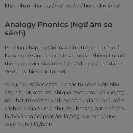
khác nhau như day /deɪ/, say /seɪ/ hoặc play /pleɪ/.
Analogy Phonics (Ngữ âm so
sánh)
Phương pháp ngữ âm này giúp trẻ phát triển các
kỹ năng có sẵn bằng cách kết nối với thông tin mới
thông qua việc dạy trẻ cách sử dụng các từ đã học
để đọc và hiểu các từ mới.
Ví dụ: Trẻ đã học cách đọc các từ có vần /at/ như
cat, hat, rat, mat, sat. Khi gặp một từ mới có vần /at/
như bat, trẻ có thể sử dụng các từ đã học để đoán
cách đọc của từ mới như: chữ b trong bat phát âm
là /b/, và vần /at/ phát âm là /æt/, vậy có thể đọc
được từ bat là /bæt/.