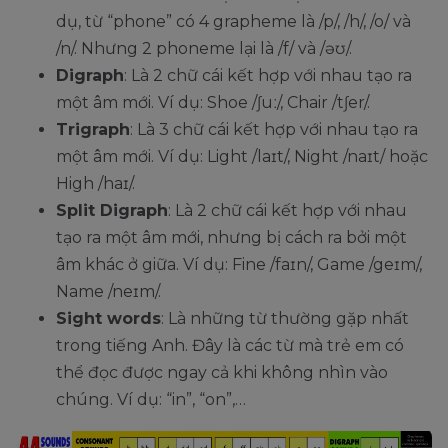
dụ, từ “phone” có 4 grapheme là /p/, /h/, /o/ và
/n/. Nhưng 2 phoneme lại là /f/ và /əʊ/.
Digraph
: Là 2 chữ cái kết hợp với nhau tạo ra
một âm mới. Ví dụ: Shoe /ʃuː/, Chair /tʃer/.
Trigraph
: Là 3 chữ cái kết hợp với nhau tạo ra
một âm mới. Ví dụ: Light /laɪt/, Night /naɪt/ hoặc
High /haɪ/.
Split Digraph
: Là 2 chữ cái kết hợp với nhau
tạo ra một âm mới, nhưng bị cách ra bởi một
âm khác ở giữa. Ví dụ: Fine /faɪn/, Game /geɪm/,
Name /neɪm/.
Sight words
: Là những từ thường gặp nhất
trong tiếng Anh. Đây là các từ mà trẻ em có
thể đọc được ngay cả khi không nhìn vào
chúng. Ví dụ: “in”, “on”,…