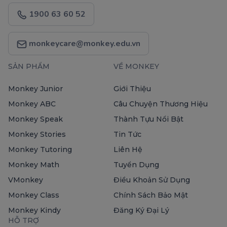
1900 63 60 52
monkeycare@monkey.edu.vn
SẢN PHẨM
VỀ MONKEY
Monkey Junior
Giới Thiệu
Monkey ABC
Câu Chuyện Thương Hiệu
Monkey Speak
Thành Tựu Nổi Bật
Monkey Stories
Tin Tức
Monkey Tutoring
Liên Hệ
Monkey Math
Tuyển Dụng
VMonkey
Điều Khoản Sử Dụng
Monkey Class
Chính Sách Bảo Mật
Monkey Kindy
Đăng Ký Đại Lý
HỖ TRỢ