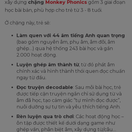
xây dựng
chặng
Monkey Phonics
gồm 3 giai đoạn
học bài bản, phù hợp cho trẻ từ 3 - 8 tuổi.
Ở chặng này, trẻ sẽ:
Làm quen với 44 âm tiếng Anh quan trọng
(bao gồm nguyên âm, phụ âm, âm đôi, âm
ghép…) qua hệ thống 243 bài học và gần
2.000 hoạt động.
Luyện ghép âm thành từ
, từ đó phát âm
chính xác và hình thành thói quen đọc chuẩn
ngay từ đầu.
Đọc truyện decodable
: Sau mỗi bài học, trẻ
được tiếp cận truyện ngắn chỉ sử dụng từ và
âm đã học, tạo cảm giác “tự mình đọc được”,
nuôi dưỡng sự tự tin và yêu thích tiếng Anh.
Rèn luyện qua trò chơi
: Các hoạt động học –
ôn tập được thiết kế dưới dạng game như
ghép vần, phân biệt âm, xây dựng từ/câu…