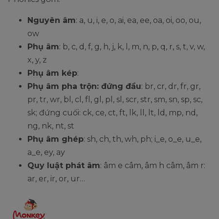
Nguyên âm
: a, u, i, e, o, ai, ea, ee, oa, oi, oo, ou,
ow
Phụ âm
: b, c, d, f, g, h, j, k, l, m, n, p, q, r, s, t, v, w,
x, y, z
Phụ âm kép
:
Phụ âm pha trộn: đứng đầu
: br, cr, dr, fr, gr,
pr, tr, wr, bl, cl, fl, gl, pl, sl, scr, str, sm, sn, sp, sc,
sk; đứng cuối: ck, ce, ct, ft, lk, ll, lt, ld, mp, nd,
ng, nk, nt, st
Phụ âm ghép
: sh, ch, th, wh, ph; i_e, o_e, u_e,
a_e, ey, ay
Quy luật phát âm
: âm e câm, âm h câm, âm r:
ar, er, ir, or, ur…