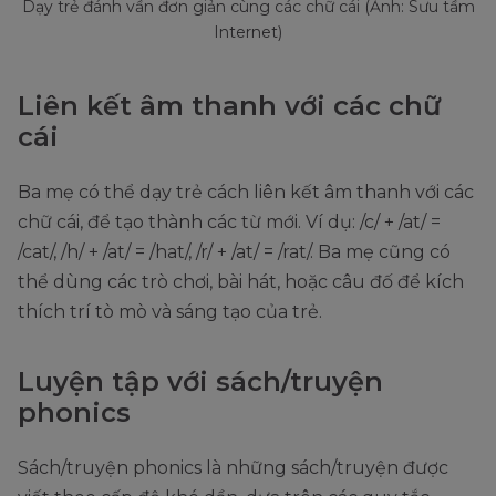
Dạy trẻ đánh vần đơn giản cùng các chữ cái (Ảnh: Sưu tầm
Internet)
Liên kết âm thanh với các chữ
cái
Ba mẹ có thể dạy trẻ cách liên kết âm thanh với các
chữ cái, để tạo thành các từ mới. Ví dụ: /c/ + /at/ =
/cat/, /h/ + /at/ = /hat/, /r/ + /at/ = /rat/. Ba mẹ cũng có
thể dùng các trò chơi, bài hát, hoặc câu đố để kích
thích trí tò mò và sáng tạo của trẻ.
Luyện tập với sách/truyện
phonics
Sách/truyện phonics là những sách/truyện được