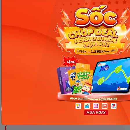
Hy vọng qua bài viết trên, các ba mẹ sẽ có thêm
kiến thức và kinh nghiệm về
phương pháp Đánh
vần - Phonics
. Ngoài ra, ba mẹ cũng có thể tìm
hiểu thêm về phương pháp này tại Monkey
Tutoring - nơi trẻ sẽ được học trực tuyến cùng gia
sư quốc tế, được hỗ trợ bởi công nghệ AI và được
cam kết đầu ra theo khung chương trình
Cambridge. Đăng ký để trải nghiệm phương pháp
Phonics cùng Monkey Tutoring tại Monkey
Tutoring và cùng trẻ khám phá thế giới tiếng Anh
thú vị.