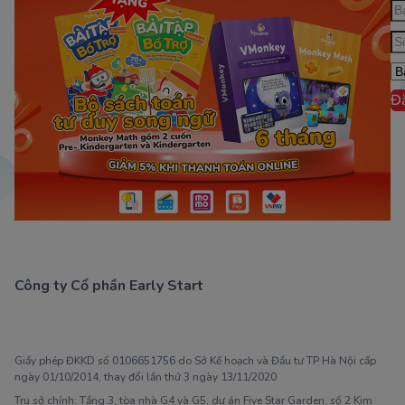
Đ
Công ty Cổ phần Early Start
1900 63 60 52
Giấy phép ĐKKD số 0106651756 do Sở Kế hoạch và Đầu tư TP Hà Nội cấp
ngày 01/10/2014, thay đổi lần thứ 3 ngày 13/11/2020
Trụ sở chính: Tầng 3, tòa nhà G4 và G5, dự án Five Star Garden, số 2 Kim