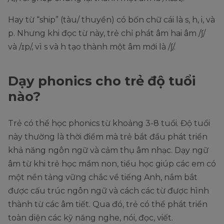
Hay từ “ship” (tàu/ thuyền) có bốn chữ cái là s, h, i, và
p. Nhưng khi đọc từ này, trẻ chỉ phát âm hai âm /ʃ/
và /ɪp/, vì s và h tạo thành một âm mới là /ʃ/.
Dạy phonics cho trẻ độ tuổi
nào?
Trẻ có thể học phonics từ khoảng 3-8 tuổi. Độ tuổi
này thường là thời điểm mà trẻ bắt đầu phát triển
khả năng ngôn ngữ và cảm thụ âm nhạc. Dạy ngữ
âm từ khi trẻ học mầm non, tiểu học giúp các em có
một nền tảng vững chắc về tiếng Anh, nắm bắt
được cấu trúc ngôn ngữ và cách các từ được hình
thành từ các âm tiết. Qua đó, trẻ có thể phát triển
toàn diện các kỹ năng nghe, nói, đọc, viết.