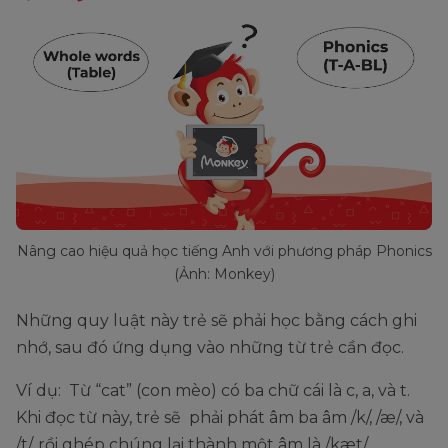
Nâng cao hiệu quả học tiếng Anh với phương pháp Phonics
(Ảnh: Monkey)
Những quy luật này trẻ sẽ phải học bằng cách ghi
nhớ, sau đó ứng dụng vào những từ trẻ cần đọc.
Ví dụ: Từ “cat” (con mèo) có ba chữ cái là c, a, và t.
Khi đọc từ này, trẻ sẽ phải phát âm ba âm /k/, /æ/, và
/t/, rồi ghép chúng lại thành một âm là /kæt/.