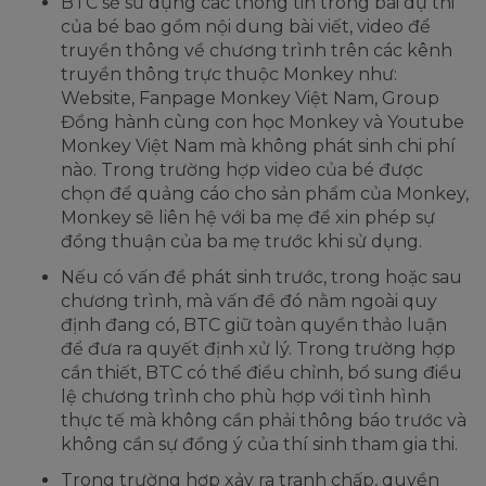
BTC sẽ sử dụng các thông tin trong bài dự thi
của bé bao gồm nội dung bài viết, video để
truyền thông về chương trình trên các kênh
truyền thông trực thuộc Monkey như:
Website, Fanpage Monkey Việt Nam, Group
Đồng hành cùng con học Monkey và Youtube
Monkey Việt Nam mà không phát sinh chi phí
nào. Trong trường hợp video của bé được
chọn để quảng cáo cho sản phẩm của Monkey,
Monkey sẽ liên hệ với ba mẹ để xin phép sự
đồng thuận của ba mẹ trước khi sử dụng.
Nếu có vấn đề phát sinh trước, trong hoặc sau
chương trình, mà vấn đề đó nằm ngoài quy
định đang có, BTC giữ toàn quyền thảo luận
để đưa ra quyết định xử lý. Trong trường hợp
cần thiết, BTC có thể điều chỉnh, bổ sung điều
lệ chương trình cho phù hợp với tình hình
thực tế mà không cần phải thông báo trước và
không cần sự đồng ý của thí sinh tham gia thi.
Trong trường hợp xảy ra tranh chấp, quyền