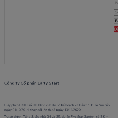
Đ
Công ty Cổ phần Early Start
1900 63 60 52
Giấy phép ĐKKD số 0106651756 do Sở Kế hoạch và Đầu tư TP Hà Nội cấp
ngày 01/10/2014, thay đổi lần thứ 3 ngày 13/11/2020
Trụ sở chính: Tầng 3, tòa nhà G4 và G5, dự án Five Star Garden, số 2 Kim