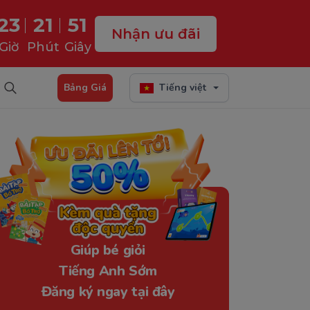
23
21
50
Nhận ưu đãi
Giờ
Phút
Giây
Bảng Giá
Tiếng việt
Giúp bé giỏi
Tiếng Anh Sớm
Đăng ký ngay tại đây