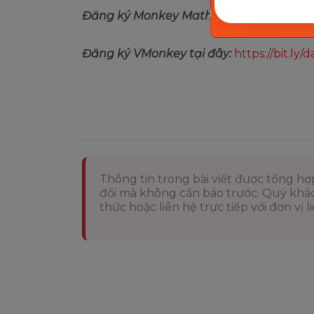
Đăng ký Monkey Math tại đây:
https://b
Đăng ký VMonkey tại đây:
https://bit.l
Thông tin trong bài viết được tổng h
đổi mà không cần báo trước. Quý khách
thức hoặc liên hệ trực tiếp với đơn vị