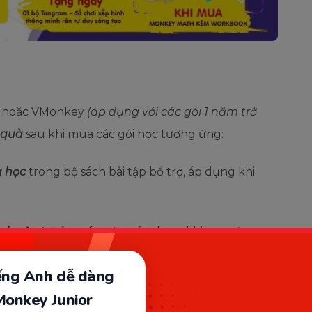
h hoặc VMonkey
(áp dụng với các gói 1 năm trở
 quà
sau khi mua các gói học tương ứng:
g học
trong bộ sách bài tập bổ trợ, áp dụng khi
n luyện tư duy sáng tạo
, áp dụng khi mua ứng
ài tập hỗ trợ
iếng Anh dễ dàng
rị giá 150.000đ, áp dụng với ứng dụng học tập
Monkey Junior