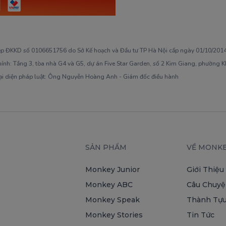
ép ĐKKD số 0106651756 do Sở Kế hoạch và Đầu tư TP Hà Nội cấp ngày 01/10/2014,
hính: Tầng 3, tòa nhà G4 và G5, dự án Five Star Garden, số 2 Kim Giang, phường 
ại diện pháp luật: Ông Nguyễn Hoàng Anh - Giám đốc điều hành
SẢN PHẨM
VỀ MONK
Monkey Junior
Giới Thiệu
Monkey ABC
Câu Chuyệ
Monkey Speak
Thành Tựu
Monkey Stories
Tin Tức