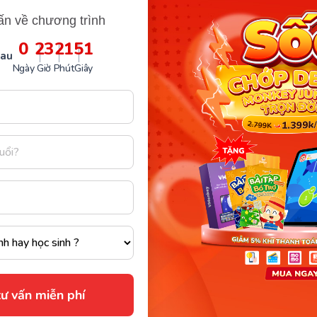
ấn về chương trình
ọc, ba mẹ tham khảo như sau:
0
23
21
50
sau
Ngày
Giờ
Phút
Giây
Á CÁC SẢN PHẨM CỦA MONKEY
án & Tiếng Việt cho trẻ mầm non và tiểu học
/03 đến 14/05 ra đời với mong muốn giúp ba mẹ có
kiến thức hai môn học cơ bản của bậc mầm non và
ong kỳ nghỉ dài do dịch Covid-19. Bên cạnh đó, chiến
 phần nào những gánh nặng về kinh tế trong
ã luôn đồng hành cùng Monkey trong các chiến
Monkey Math và VMonkey ngay để không bỏ lỡ
ư vấn miễn phí