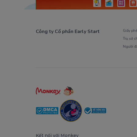
Công ty Cổ phần Early Start
Giấy ph
Trụ sở c
1900 63 60 52
Người đ
Kết nối với Monkey