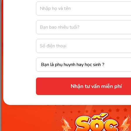
Thông tin trong bài viết được tổng hợp nhằm
mục đích tham khảo và có thể thay đổi mà
không cần báo trước. Quý khách vui lòng
kiểm tra lại qua các kênh chính thức hoặc liên
hệ trực tiếp với đơn vị liên quan để nắm bắt
tình hình thực tế.
Nhận tư vấn miễn phí