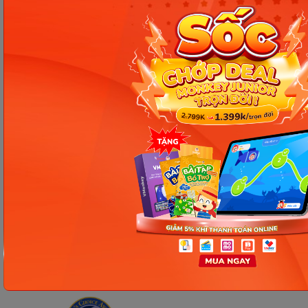
Công ty Cổ phần Early Start
1900 63 60 52
Giấy phép ĐKKD số 0106651756 do Sở Kế hoạch và Đầu tư TP Hà Nội cấp
ngày 01/10/2014, thay đổi lần thứ 3 ngày 13/11/2020
Trụ sở chính: Tầng 3, tòa nhà G4 và G5, dự án Five Star Garden, số 2 Kim
Giang, phường Khương Đình, TP. Hà Nội
Người đại diện pháp luật: Ông Nguyễn Hoàng Anh - Giám đốc điều hành