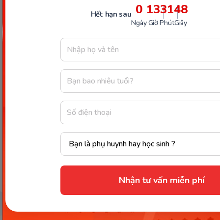
0
13
31
47
Hết hạn sau
Ngày
Giờ
Phút
Giây
Mớ
Đ
Nhận tư vấn miễn phí