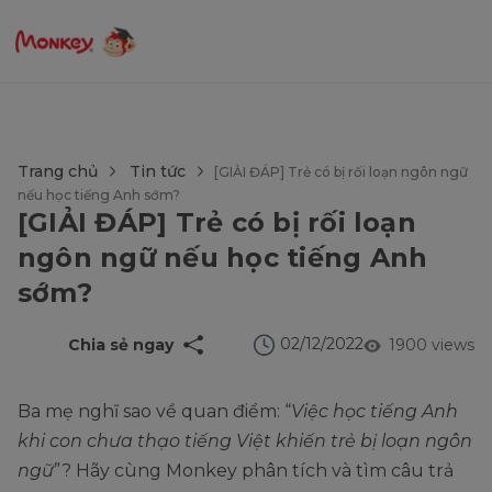
$language = config('app.locale');
Trang chủ
Tin tức
[GIẢI ĐÁP] Trẻ có bị rối loạn ngôn ngữ
nếu học tiếng Anh sớm?
[GIẢI ĐÁP] Trẻ có bị rối loạn
ngôn ngữ nếu học tiếng Anh
sớm?
02/12/2022
Chia sẻ ngay
1900 views
Ba mẹ nghĩ sao về quan điểm: “
Việc học tiếng Anh
khi con chưa thạo tiếng Việt khiến trẻ bị loạn ngôn
ngữ
”? Hãy cùng Monkey phân tích và tìm câu trả