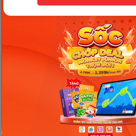
thứ tiếng cùng lúc có thể xảy ra nhưng ba mẹ
không nên lo lắng. Toàn bộ bài viết trên đây,
Monkey đã giúp ba mẹ thấy được những lợi ích khi
học ngoại ngữ sớm và những phương pháp,
nguyên tắc quan trọng để học nhiều ngôn ngữ
mới hiệu quả. Quan trọng nhất là sự đồng hành và
khuyến khích của ba mẹ để trẻ duy trì việc học
một cách đầy hứng thú giúp con mở rộng kiến
thức một cách tự nhiên. Monkey hy vọng những
chia sẻ trên đã phần nào giảm bớt sự lo lắng cũng
như khó khăn trong việc dạy bé học nhiều ngôn
ngữ của ba mẹ.
Chúc ba mẹ và bé có những buổi học thật vui và
hiệu quả!