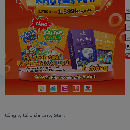
Mớ
Đ
Công ty Cổ phần Early Start
1900 63 60 52