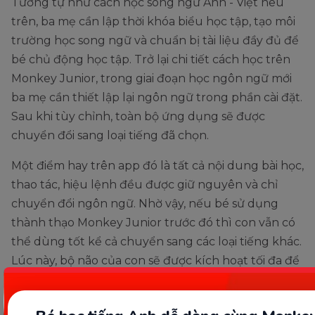
Tương tự như cách học song ngữ Anh - Việt nêu
trên, ba mẹ cần lập thời khóa biểu học tập, tạo môi
trường học song ngữ và chuẩn bị tài liệu đầy đủ để
bé chủ động học tập. Trở lại chi tiết cách học trên
Monkey Junior, trong giai đoạn học ngôn ngữ mới
ba mẹ cần thiết lập lại ngôn ngữ trong phần cài đặt.
Sau khi tùy chỉnh, toàn bộ ứng dụng sẽ được
chuyển đổi sang loại tiếng đã chọn.
Một điểm hay trên app đó là tất cả nội dung bài học,
thao tác, hiệu lệnh đều được giữ nguyên và chỉ
chuyển đổi ngôn ngữ. Nhờ vậy, nếu bé sử dụng
thành thạo Monkey Junior trước đó thì con vẫn có
thể dùng tốt kể cả chuyển sang các loại tiếng khác.
Lúc này, bộ não của con sẽ được kích hoạt tối đa để
ghi nhớ lại những thao tác hay nội dung đã học ở
tiếng Việt và áp dụng vào ngôn ngữ mới một cách