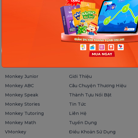
Hotline và email hỗ trợ
1900 63 60 52
monkeycare@monkey.edu.vn
SẢN PHẨM
VỀ MONKEY
Monkey Junior
Giới Thiệu
Monkey ABC
Câu Chuyện Thương Hiệu
Monkey Speak
Thành Tựu Nổi Bật
Monkey Stories
Tin Tức
Monkey Tutoring
Liên Hệ
Monkey Math
Tuyển Dụng
VMonkey
Điều Khoản Sử Dụng