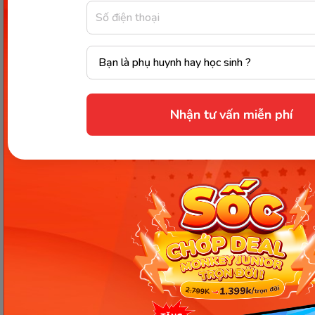
Giấy phép ĐKKD số 0106651756 do Sở Kế hoạch và Đầu tư TP Hà Nội cấp
ngày 01/10/2014, thay đổi lần thứ 3 ngày 13/11/2020
Trụ sở chính: Tầng 3, tòa nhà G4 và G5, dự án Five Star Garden, số 2 Kim
Giang, phường Khương Đình, TP. Hà Nội
Người đại diện pháp luật: Ông Nguyễn Hoàng Anh - Giám đốc điều hành
Nhận tư vấn miễn phí
Kết nối với Monkey