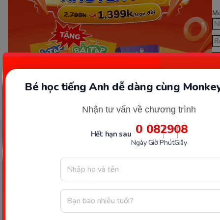
Mớ
Bé học tiếng Anh dễ dàng cùng Monkey
Đ
Nhận tư vấn về chương trình
0
08
29
07
Hết hạn sau
Ngày
Giờ
Phút
Giây
Công ty Cổ phần Early Start
1900 63 60 52