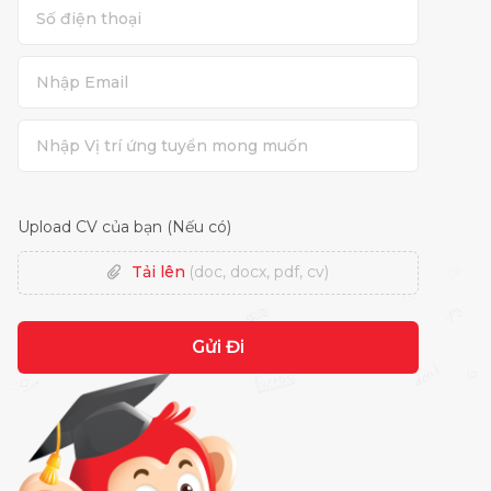
Upload CV của bạn (Nếu có)
Tải lên
(doc, docx, pdf, cv)
Gửi Đi