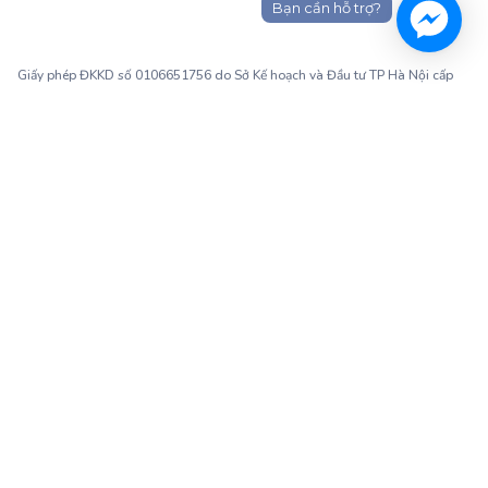
Bạn cần hỗ trợ?
1900 63 60 52
Giấy phép ĐKKD số 0106651756 do Sở Kế hoạch và Đầu tư TP Hà Nội cấp
ngày 01/10/2014, thay đổi lần thứ 3 ngày 13/11/2020
Trụ sở chính: Tầng 3, tòa nhà G4 và G5, dự án Five Star Garden, số 2 Kim
Giang, phường Khương Đình, TP. Hà Nội
Người đại diện pháp luật: Ông Nguyễn Hoàng Anh - Giám đốc điều hành
Kết nối với Monkey