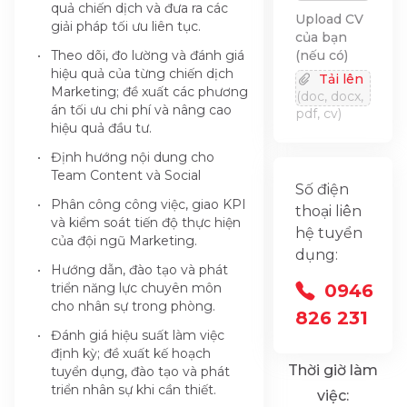
quả chiến dịch và đưa ra các
Upload CV
giải pháp tối ưu liên tục.
của bạn
Theo dõi, đo lường và đánh giá
(nếu có)
hiệu quả của từng chiến dịch
Tải lên
Marketing; đề xuất các phương
(doc, docx,
án tối ưu chi phí và nâng cao
pdf, cv)
hiệu quả đầu tư.
Định hướng nội dung cho
Team Content và Social
Số điện
Phân công công việc, giao KPI
thoại liên
và kiểm soát tiến độ thực hiện
hệ tuyển
của đội ngũ Marketing.
dụng:
Hướng dẫn, đào tạo và phát
triển năng lực chuyên môn
0946
cho nhân sự trong phòng.
826 231
Đánh giá hiệu suất làm việc
định kỳ; đề xuất kế hoạch
Thời giờ làm
tuyển dụng, đào tạo và phát
triển nhân sự khi cần thiết.
việc: