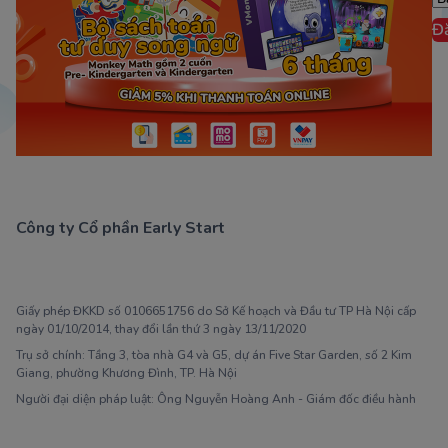
Đ
Công ty Cổ phần Early Start
1900 63 60 52
Giấy phép ĐKKD số 0106651756 do Sở Kế hoạch và Đầu tư TP Hà Nội cấp
ngày 01/10/2014, thay đổi lần thứ 3 ngày 13/11/2020
Trụ sở chính: Tầng 3, tòa nhà G4 và G5, dự án Five Star Garden, số 2 Kim
Giang, phường Khương Đình, TP. Hà Nội
Người đại diện pháp luật: Ông Nguyễn Hoàng Anh - Giám đốc điều hành