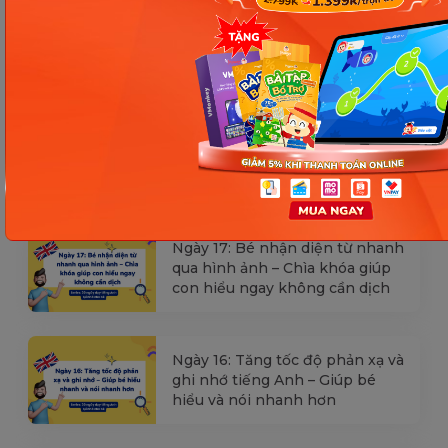
[Thảo luận] Cơn thịnh nộ (ăn
vạ) của trẻ | Kỷ luật tích cực #17
Ngày 18: Vì sao bé nhanh quên
từ tiếng Anh? Cách giúp con
nhớ lâu mà không cần học
nhiều
Ngày 17: Bé nhận diện từ nhanh
qua hình ảnh – Chìa khóa giúp
con hiểu ngay không cần dịch
Ngày 16: Tăng tốc độ phản xạ và
ghi nhớ tiếng Anh – Giúp bé
hiểu và nói nhanh hơn