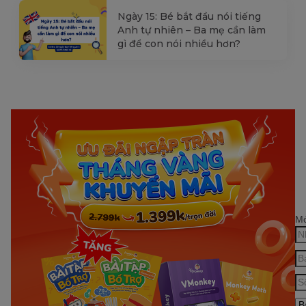
Ngày 15: Bé bắt đầu nói tiếng
Anh tự nhiên – Ba mẹ cần làm
gì để con nói nhiều hơn?
Mớ