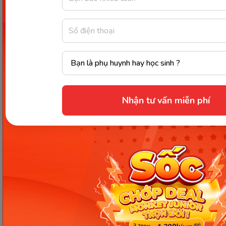
Thông tin trong bài viết được tổng hợp nhằm
mục đích tham khảo và có thể thay đổi mà
không cần báo trước. Quý khách vui lòng
kiểm tra lại qua các kênh chính thức hoặc liên
hệ trực tiếp với đơn vị liên quan để nắm bắt
tình hình thực tế.
Nhận tư vấn miễn phí
Các Bài Viết Mới Nhất