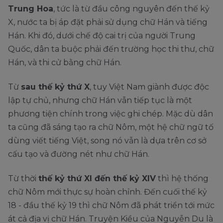
Trung Hoa
, tức là từ đầu công nguyên đến thế kỷ
X, nước ta bị áp đặt phải sử dụng chữ Hán và tiếng
Hán. Khi đó, dưới chế độ cai trị của người Trung
Quốc, dân ta buộc phải đến trường học thi thư, chữ
Hán, và thi cử bằng chữ Hán.
Từ
sau thế kỷ thứ X
, tuy Việt Nam giành được độc
lập tự chủ, nhưng chữ Hán vẫn tiếp tục là một
phương tiện chính trong việc ghi chép. Mặc dù dân
ta cũng đã sáng tạo ra chữ Nôm, một hệ chữ ngữ tố
dùng viết tiếng Việt, song nó vẫn là dựa trên cơ sở
cấu tạo và đường nét như chữ Hán.
Từ thời
thế kỷ thứ XI đến thế kỷ XIV
thì hệ thống
chữ Nôm mới thực sự hoàn chỉnh. Đến cuối thế kỷ
18 - đầu thế kỷ 19 thì chữ Nôm đã phát triển tới mức
át cả địa vị chữ Hán. Truyện Kiều của Nguyễn Du là