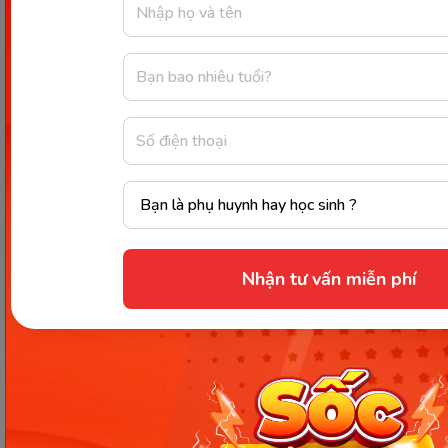
VMonkey - Xây Dựng Nền Tảng Tiếng Việt Vững Chắc Cho
Trẻ. (Ảnh: Monkey)
Nhận tư vấn miễn phí
[FAQ] Những thắc mắc khác
về người tạo ra tiếng Việt
1. Trước khi có chữ Quốc ngữ,
người Việt dùng loại chữ nào?