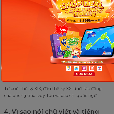
Chủ yếu dùng chữ Hán và chữ Nôm để ghi chép.
2. Vì sao chữ Quốc ngữ được coi
là bước ngoặt lớn?
Vì nó dễ học, dễ sử dụng, góp phần nâng cao dân
trí và phát triển văn hóa, giáo dục.
3. Chữ Quốc ngữ bắt đầu phổ
biến rộng rãi từ khi nào?
Từ cuối thế kỷ XIX, đầu thế kỷ XX, dưới tác động
của phong trào Duy Tân và báo chí quốc ngữ.
4. Vì sao nói chữ viết và tiếng