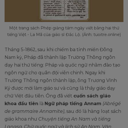
Một trang sách Phép giảng tám ngày viết bằng hai thứ
tiếng Việt - La Mã của giáo sĩ Đắc Lộ. (Ảnh: tuoitre.online)
Tháng 5-1862, sau khi chiếm ba tỉnh miền Đông
Nam kỳ, Pháp đã thành lập Trường Thông ngôn
dạy hai thứ tiếng: Pháp và quốc ngữ nhằm đào tạo
ngôn ngữ cho quân đội viễn chinh. Ngay khi
Trường Thông ngôn thành lập, ông Trương Vĩnh
Ký được mời làm giáo sư và cũng là thầy giáo dạy
chữ Việt đầu tiên. Ông đã viết
cuốn sách giáo
khoa đầu tiên
là
Ngữ pháp tiếng Annam
(Abrégé
de grammaire Annamite)
, sau đó là hàng loạt sách
giáo khoa như
Chuyện tiếng An Nam và tiếng
Langsa, Chữ quốc ngữ và lịch sử An Nam, Văn