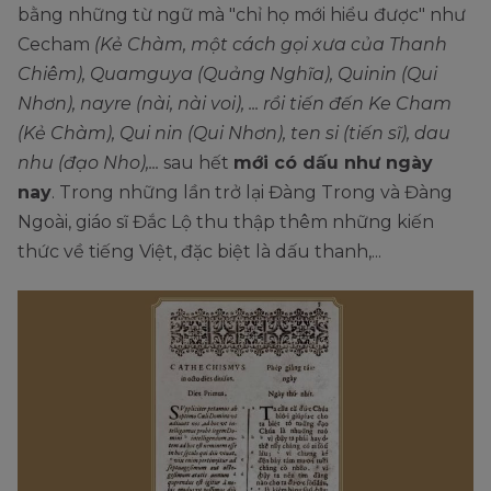
bằng những từ ngữ mà "chỉ họ mới hiểu được" như
Cecham
(Kẻ Chàm, một cách gọi xưa của Thanh
Chiêm), Quamguya (Quảng Nghĩa), Quinin (Qui
Nhơn), nayre (nài, nài voi), ... rồi tiến đến Ke Cham
(Kẻ Chàm), Qui nin (Qui Nhơn), ten si (tiến sĩ), dau
nhu (đạo Nho),...
sau hết
mới có dấu như ngày
nay
. Trong những lần trở lại Đàng Trong và Đàng
Ngoài, giáo sĩ Đắc Lộ thu thập thêm những kiến
thức về tiếng Việt, đặc biệt là dấu thanh,...