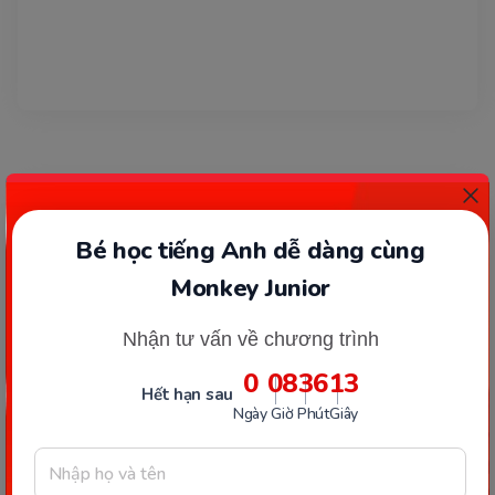
Bé học tiếng Anh dễ dàng cùng
Monkey Junior
Nhận tư vấn về chương trình
0
08
36
13
Hết hạn sau
Ngày
Giờ
Phút
Giây
HỌC TIẾNG ANH
Ngày 13: Lặp lại cụm từ quen thuộc – Ba mẹ
không biết tiếng Anh vẫn giúp bé nói được