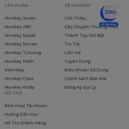
SẢN PHẨM
VỀ MONKEY
Monkey Junior
Giới Thiệu
Monkey ABC
Câu Chuyện Thương Hiệu
Monkey Speak
Thành Tựu Nổi Bật
Monkey Stories
Tin Tức
Monkey Tutoring
Liên Hệ
Monkey Math
Tuyển Dụng
VMonkey
Điều Khoản Sử Dụng
Monkey Class
Chính Sách Bảo Mật
Monkey Kindy
Đăng Ký Đại Lý
HỖ TRỢ
Kích Hoạt Tài Khoản
Hướng Dẫn Học
Hỗ Trợ Khách Hàng