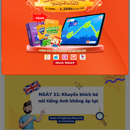
Ngày 14: Giúp bé phản xạ tiếng Anh trong sinh
hoạt hằng ngày (ba mẹ không biết tiếng Anh vẫn
làm được)
Sau khi đã bắt đầu lặp lại những cụm từ quen thuộc,
nhiều ba mẹ nhận thấy bé có thể nói theo nhưng vẫn
chưa phản ứng ngay khi nghe tiếng Anh trong...
06/04/2026
523