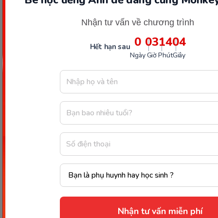
Nhận tư vấn về chương trình
0
03
14
03
Hết hạn sau
Ngày
Giờ
Phút
Giây
Ba mẹ có thể đăng ký học thử miễn phí để trải
nghiệm và tìm ra cách phù hợp nhất giúp con
phát triển khả năng giao tiếp tự nhiên.
Kết luận
Nhận tư vấn miễn phí
Ở
Ngày 15 trong series “30 ngày dạy tiếng Anh