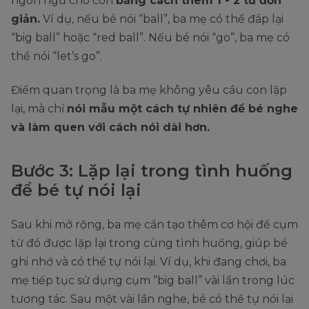
ngôn ngữ cho con
bằng cách thêm 1 - 2 từ đơn
giản.
Ví dụ, nếu bé nói “ball”, ba mẹ có thể đáp lại
“big ball” hoặc “red ball”. Nếu bé nói “go”, ba mẹ có
thể nói “let’s go”.
Điểm quan trọng là ba mẹ không yêu cầu con lặp
lại, mà chỉ
nói mẫu một cách tự nhiên để bé nghe
và làm quen với cách nói dài hơn.
Bước 3: Lặp lại trong tình huống
để bé tự nói lại
Sau khi mở rộng, ba mẹ cần tạo thêm cơ hội để cụm
từ đó được lặp lại trong cùng tình huống, giúp bé
ghi nhớ và có thể tự nói lại. Ví dụ, khi đang chơi, ba
mẹ tiếp tục sử dụng cụm “big ball” vài lần trong lúc
tương tác. Sau một vài lần nghe, bé có thể tự nói lại