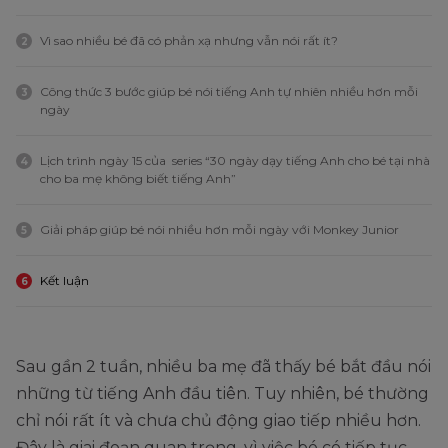
Vì sao nhiều bé đã có phản xạ nhưng vẫn nói rất ít?
2
Công thức 3 bước giúp bé nói tiếng Anh tự nhiên nhiều hơn mỗi
3
ngày
Lịch trình ngày 15 của series “30 ngày dạy tiếng Anh cho bé tại nhà
4
cho ba mẹ không biết tiếng Anh”
Giải pháp giúp bé nói nhiều hơn mỗi ngày với Monkey Junior
5
Kết luận
6
Sau gần 2 tuần, nhiều ba mẹ đã thấy bé bắt đầu nói
những từ tiếng Anh đầu tiên. Tuy nhiên, bé thường
chỉ nói rất ít và chưa chủ động giao tiếp nhiều hơn.
Đây là giai đoạn quan trọng, vì việc bé có tiếp tục