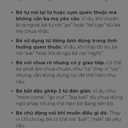
Bé tự nói lại từ hoặc cụm quen thuộc mà
không cần ba mẹ yêu cầu
. Ví dụ, khi chuẩn
bị ra ngoài, bé tự nói “go” hoặc “let’s go” dù ba
mẹ chưa nhắc.
Bé sử dụng từ tiếng Anh đúng trong tình
huống quen thuộc
. Ví dụ, khi thấy đồ ăn, bé
nói “eat” hoặc khi đi ngủ bé nói “night”.
Bé nói chưa rõ nhưng có ý giao tiếp.
Có thể
bé phát âm chưa chuẩn, như “ca” thay vì “car”,
nhưng vẫn dùng đúng lúc để thể hiện nhu
cầu.
Bé bắt đầu ghép 2 từ đơn giản.
Ví dụ như
“mom come”, “go out”, “big ball” dù chưa đúng
ngữ pháp nhưng thể hiện bé đang tiến bộ.
Bé chủ động nói khi muốn điều gì đó.
Thay
vì chỉ chỉ tay, bé có thể nói “ball”, “milk” để yêu
cầu.