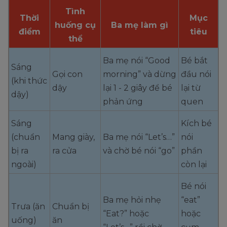
Tình
Thời
Mục
huống cụ
Ba mẹ làm gì
điểm
tiêu
thể
Ba mẹ nói “Good
Bé bắt
Sáng
Gọi con
morning” và dừng
đầu nói
(khi thức
dậy
lại 1 - 2 giây để bé
lại từ
dậy)
phản ứng
quen
Sáng
Kích bé
(chuẩn
Mang giày,
Ba mẹ nói “Let’s…”
nói
bị ra
ra cửa
và chờ bé nói “go”
phần
ngoài)
còn lại
Bé nói
Ba mẹ hỏi nhẹ
“eat”
Trưa (ăn
Chuẩn bị
“Eat?” hoặc
hoặc
uống)
ăn