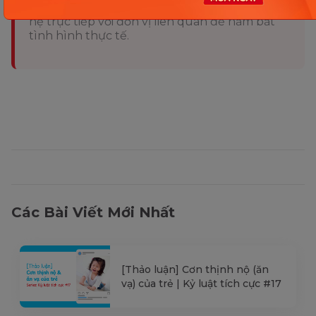
kiểm tra lại qua các kênh chính thức hoặc liên
hệ trực tiếp với đơn vị liên quan để nắm bắt
tình hình thực tế.
Các Bài Viết Mới Nhất
[Thảo luận] Cơn thịnh nộ (ăn
vạ) của trẻ | Kỷ luật tích cực #17