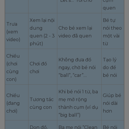
“Let’s…” rồi chờ
cụm
quen
Xem lại nội
Bé tự
Trưa
dung
Cho bé xem lại
nói theo
(xem
quen (2 - 3
video đã quen
một vài
video)
phút)
từ
Chiều
Không đưa đồ
Tạo lý
(chơi
Chơi đồ
ngay, chờ bé nói
do để
cùng
chơi
“ball”, “car”…
bé nói
con)
Khi bé nói 1 từ, ba
Chiều
Giúp bé
Tương tác
mẹ mở rộng
(đang
nói dài
cùng con
thành cụm (ví dụ
chơi)
hơn
“big ball”)
Dọn đồ,
Ba mẹ nói “Clean
Bé nói