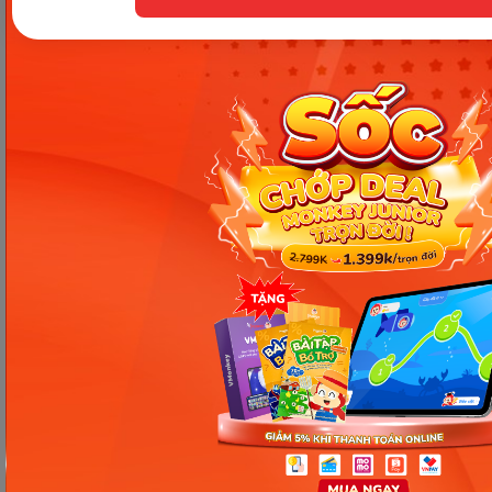
cho bé tại nhà”
, điều quan trọng không phải là bé
nói được bao nhiêu từ, mà là bé bắt đầu có nhu cầu
nói và sử dụng tiếng Anh để giao tiếp. Chỉ cần ba mẹ
thay đổi cách tương tác, biết chờ đợi và gợi mở
đúng lúc, bé sẽ dần nói nhiều hơn mỗi ngày một
cách tự nhiên mà không cần ép buộc.
Trong Ngày 16, ba mẹ sẽ tiếp tục tìm hiểu cách giúp
bé phản xạ nhanh hơn, từ đó nói tiếng Anh trôi chảy
và tự tin hơn trong các tình huống quen thuộc.
Chia sẻ ngay
Thông tin trong bài viết được tổng hợp nhằm
mục đích tham khảo và có thể thay đổi mà
không cần báo trước. Quý khách vui lòng