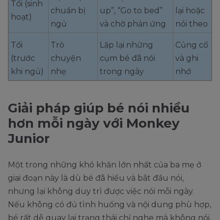
Tối (sinh
chuẩn bị
up”, “Go to bed”
lại hoặc
hoạt)
ngủ
và chờ phản ứng
nói theo
Tối
Trò
Lặp lại những
Củng cố
(trước
chuyện
cụm bé đã nói
và ghi
khi ngủ)
nhẹ
trong ngày
nhớ
Giải pháp giúp bé nói nhiều
hơn mỗi ngày với Monkey
Junior
Một trong những khó khăn lớn nhất của ba mẹ ở
giai đoạn này là dù bé đã hiểu và bắt đầu nói,
nhưng lại không duy trì được việc nói mỗi ngày.
Nếu không có đủ tình huống và nội dung phù hợp,
bé rất dễ quay lại trạng thái chỉ nghe mà không nói.