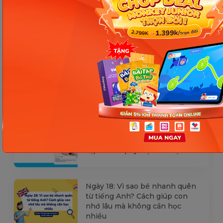
Các Bài Viết Mới Nhất
[Thảo luận] Cơn thịnh nộ (ăn
vạ) của trẻ | Kỷ luật tích cực #17
Ngày 18: Vì sao bé nhanh quên
từ tiếng Anh? Cách giúp con
nhớ lâu mà không cần học
nhiều