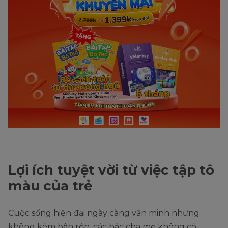
Lợi ích tuyệt vời từ việc tập tô
màu của trẻ
Cuộc sống hiện đại ngày càng văn minh nhưng
không kém bận rộn, các bậc cha mẹ không có