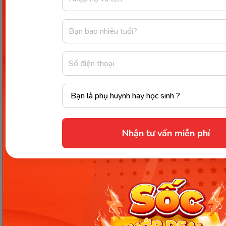
đủ nhất mà Monkey giới thiệu ở trên. Mong rằng sẽ
giúp ích cho trẻ có thể mỗi ngày chọn một bức
tranh để tô màu và học thuộc bảng chữ cái nhanh
nhất. Nếu muốn trải nghiệm ứng dụng VMonkey,
vui lòng truy cập vào website để được hướng dẫn,
tư vấn chi tiết nhất.
Chia sẻ ngay
Nhận tư vấn miễn phí
Thông tin trong bài viết được tổng hợp nhằm
mục đích tham khảo và có thể thay đổi mà
không cần báo trước. Quý khách vui lòng
kiểm tra lại qua các kênh chính thức hoặc liên
hệ trực tiếp với đơn vị liên quan để nắm bắt
tình hình thực tế.