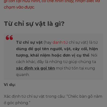
gì tồn tại hữu hình, có thể nhìn thấy, nhận biết và
chạm vào được
.
Từ chỉ sự vật là gì?
Từ chỉ sự vật
(hay
danh từ
chỉ sự vật) là từ
dùng để gọi tên người, vật, cây cối, hiện
tượng, khái niệm hoặc đơn vị cụ thể
. Nói
cách khác, đây là những từ giúp chúng ta
xác định và gọi tên
mọi thứ tồn tại xung
quanh.
Ví dụ:
Xác định từ chỉ sự vật trong câu: “Chiếc bàn gỗ nằm
ở góc phòng.”