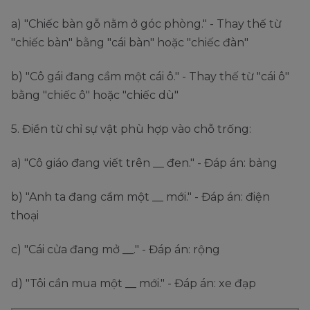
a) "Chiếc bàn gỗ nằm ở góc phòng." - Thay thế từ
"chiếc bàn" bằng "cái bàn" hoặc "chiếc đàn"
b) "Cô gái đang cầm một cái ô." - Thay thế từ "cái ô"
bằng "chiếc ô" hoặc "chiếc dù"
5. Điền từ chỉ sự vật phù hợp vào chỗ trống:
a) "Cô giáo đang viết trên __ đen." - Đáp án: bảng
b) "Anh ta đang cầm một __ mới." - Đáp án: điện
thoại
c) "Cái cửa đang mở __." - Đáp án: rộng
d) "Tôi cần mua một __ mới." - Đáp án: xe đạp