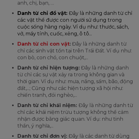
anh, chị, bạn, …
Danh từ chỉ đồ vật:
Đây là những danh từ chỉ
các vật thể được con người sử dụng trong
cuộc sống hàng ngày. Ví dụ như: thước, sách,
vở, máy tính, cuốc, xẻng, ô tô...
Danh từ chỉ con vật
:
Đây là những danh từ
chỉ các sinh vật tồn tại trên Trái Đất. Ví dụ như:
con bò, con chó, con chuột,...
Danh từ chỉ hiện tượng:
Đây là những danh
từ chỉ các sự vật xảy ra trong không gian và
thời gian. Ví dụ như: mưa, nắng, sấm, bão, động
đất,...; Cũng như các hiện tượng xã hội như:
chiến tranh, đói nghèo,...
Danh từ chỉ khái niệm:
Đây là những danh từ
chỉ các khái niệm trừu tượng không thể cảm
nhận được bằng giác quan. Ví dụ: như tinh
thần, ý nghĩa,...
Danh từ chỉ đơn vị:
Đây là các danh từ dùng