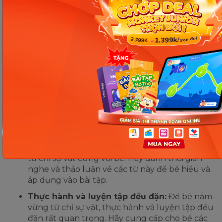
trường học thoải mái và tích cực cho bé, nơi bé
cảm thấy hứng thú và muốn tham gia vào việc
học một cách tự nguyện.
Sử dụng phương pháp học tương tác:
Khi
làm bài tập về từ chỉ sự vật, hãy sử dụng
phương pháp tương tác như hình ảnh, ví dụ
và hoạt động thực tế để giúp bé hiểu và ghi
nhớ các từ.
Học thông qua trò chơi:
Sử dụng trò chơi và
hoạt động thú vị để giúp bé học và ghi nhớ
cách phân loại từ chỉ sự vật hiệu quả.
Tăng cường vốn từ tiếng Việt:
Bằng cách
đọc sách, truyện hoặc câu chuyện có chứa các
từ chỉ sự vật cùng với bé. Hãy dành thời gian
nghe và thảo luận về các từ này để bé hiểu và
áp dụng vào bài tập.
Thực hành và luyện tập đều đặn:
Để bé nắm
vững từ chỉ sự vật, thực hành và luyện tập đều
đặn rất quan trọng. Hãy cung cấp cho bé các