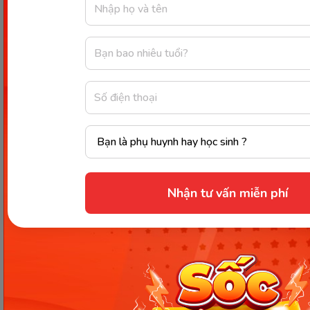
chó cao đen", nên sửa thành "Con chó cao và
nó có màu đen.")
Xem thêm:
VMonkey - Ứng dụng giúp xây dựng nền tảng
tiếng Việt vững chắc cho trẻ
Tiếng Việt lớp 3 từ chỉ sự vật: Khái niệm, đặc
điểm, phân loại và kinh nghiệm học
Mẹo giúp bé học và làm bài
Nhận tư vấn miễn phí
tập từ chỉ sự vật hiệu quả
Những mẹo hay giúp bé học và làm bài tập về “Từ
chỉ sự vật là gì?” hiệu quả:
Tạo môi trường học tích cực:
Tạo ra một môi