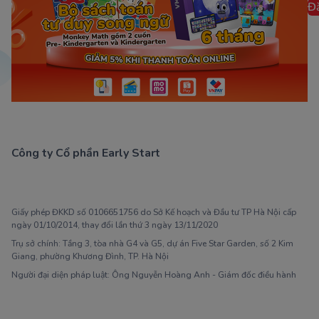
Đ
Công ty Cổ phần Early Start
1900 63 60 52
Giấy phép ĐKKD số 0106651756 do Sở Kế hoạch và Đầu tư TP Hà Nội cấp
ngày 01/10/2014, thay đổi lần thứ 3 ngày 13/11/2020
Trụ sở chính: Tầng 3, tòa nhà G4 và G5, dự án Five Star Garden, số 2 Kim
Giang, phường Khương Đình, TP. Hà Nội
Người đại diện pháp luật: Ông Nguyễn Hoàng Anh - Giám đốc điều hành