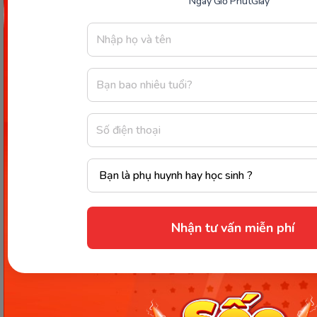
Kết luận
Ngày
Giờ
Phút
Giây
Với việc xây dựng
mô hình lớp học online
1-1, 1-2, 1-
3 hiện đại, Monkey Tutoring mang đến cho bé môi
trường học tập cá nhân hóa, phát triển kỹ năng
tiếng Anh cùng sự tự tin và sáng tạo.
Đăng ký tư
vấn miễn phí ngay hôm nay
để bé trải nghiệm lớp
học trực tuyến chất lượng cùng gia sư quốc tế!
Nhận tư vấn miễn phí
Thông tin trong bài viết được tổng hợp nhằm
mục đích tham khảo và có thể thay đổi mà
không cần báo trước. Quý khách vui lòng
kiểm tra lại qua các kênh chính thức hoặc liên
hệ trực tiếp với đơn vị liên quan để nắm bắt