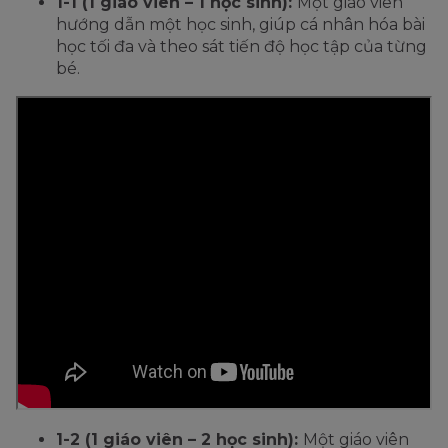
1-1 (1 giáo viên – 1 học sinh):
Một giáo viên
hướng dẫn một học sinh, giúp cá nhân hóa bài
học tối đa và theo sát tiến độ học tập của từng
bé.
1-2 (1 giáo viên – 2 học sinh):
Một giáo viên