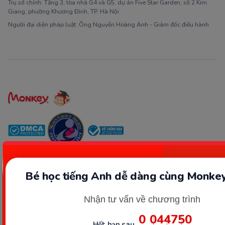
Trụ sở chính: Tầng 3, tòa nhà G4 và G5, dự án Five Star Garden, số 2 Kim
Giang, phường Khương Đình, TP. Hà Nội
Người đại diện pháp luật: Ông Nguyễn Hoàng Anh - Giám đốc điều hành
Kết nối với Monkey
Bé học tiếng Anh dễ dàng cùng Monkey
Nhận tư vấn về chương trình
0
04
47
49
Hotline và email hỗ trợ
Hết hạn sau