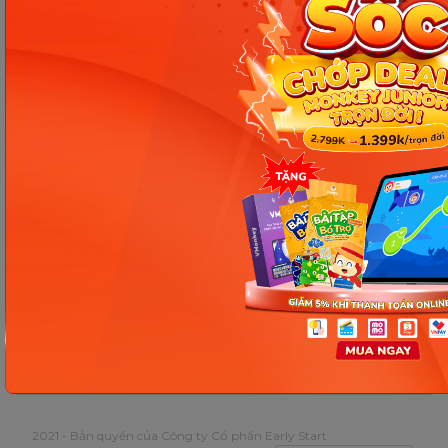
Kích Hoạt Tài Khoản
Hướng Dẫn Học
Hỗ Trợ Khách Hàng
Câu Hỏi Thường Gặp
Cộng Đồng
Hướng Dẫn Thanh Toán
Bản Đồ Trang Web
2021 - Bản quyền của Công ty Cổ phần Early Start