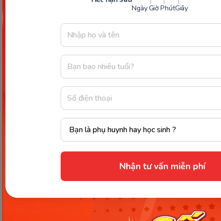
Ngày
Giờ
Phút
Giây
1900 63 60 52
monkeycare@monkey.edu.vn
SẢN PHẨM
VỀ MONKEY
Monkey Junior
Giới Thiệu
Monkey ABC
Câu Chuyện Thương Hiệu
Monkey Speak
Thành Tựu Nổi Bật
Monkey Stories
Tin Tức
Monkey Tutoring
Liên Hệ
Nhận tư vấn miễn phí
Monkey Math
Tuyển Dụng
VMonkey
Điều Khoản Sử Dụng
Monkey Class
Chính Sách Bảo Mật
Monkey Kindy
Đăng Ký Đại Lý
HỖ TRỢ