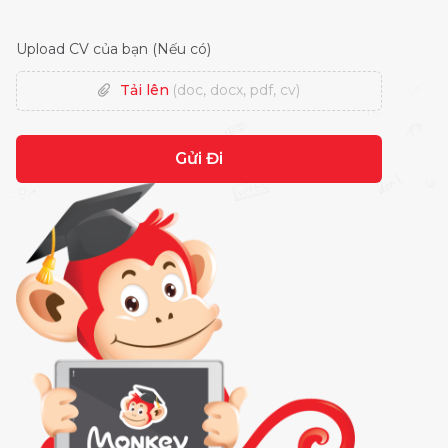
Upload CV của bạn (Nếu có)
Tải lên
(doc, docx, pdf, cv)
Gửi Đi