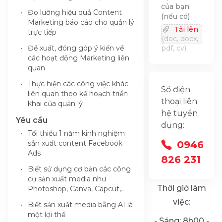
của bạn
Đo lường hiệu quả Content
(nếu có)
Marketing báo cáo cho quản lý
Tải lên
trực tiếp
(doc, docx,
Đề xuất, đóng góp ý kiến về
pdf, cv)
các hoạt động Marketing liên
quan
Thực hiện các công việc khác
Số điện
liên quan theo kế hoạch triển
thoại liên
khai của quản lý
hệ tuyển
Yêu cầu
dụng:
Tối thiểu 1 năm kinh nghiệm
sản xuất content Facebook
0946
Ads
826 231
Biết sử dụng cơ bản các công
cụ sản xuất media như
Thời giờ làm
Photoshop, Canva, Capcut,..
việc:
Biết sản xuất media bằng AI là
một lợi thế
- Sáng: 8h00 -