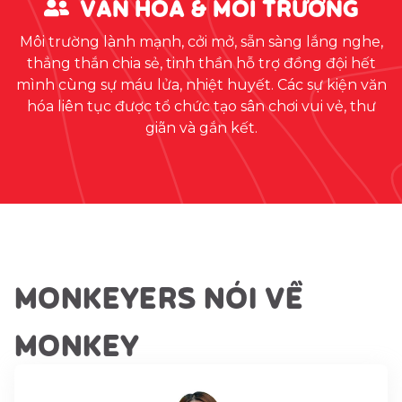
VĂN HÓA & MÔI TRƯỜNG
Môi trường lành mạnh, cởi mở, sẵn sàng lắng nghe,
thẳng thắn chia sẻ, tinh thần hỗ trợ đồng đội hết
mình cùng sự máu lửa, nhiệt huyết. Các sự kiện văn
hóa liên tục được tổ chức tạo sân chơi vui vẻ, thư
giãn và gắn kết.
MONKEYERS NÓI VỀ
MONKEY