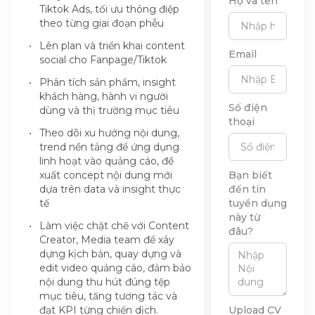
Họ và tên
Tiktok Ads, tối ưu thông điệp
theo từng giai đoạn phễu
Lên plan và triển khai content
Email
social cho Fanpage/Tiktok
Phân tích sản phẩm, insight
khách hàng, hành vi người
Số điện
dùng và thị trường mục tiêu
thoại
Theo dõi xu hướng nội dung,
trend nền tảng để ứng dụng
linh hoạt vào quảng cáo, đề
xuất concept nội dung mới
Bạn biết
dựa trên data và insight thực
đến tin
tế
tuyển dụng
này từ
Làm việc chặt chẽ với Content
đâu?
Creator, Media team để xây
dựng kịch bản, quay dựng và
edit video quảng cáo, đảm bảo
nội dung thu hút đúng tệp
mục tiêu, tăng tương tác và
đạt KPI từng chiến dịch.
Upload CV