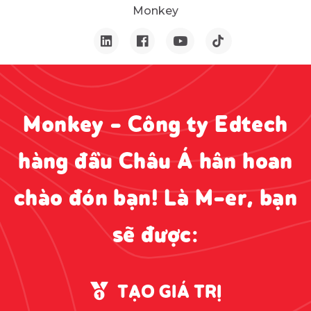
Monkey
Monkey - Công ty Edtech
hàng đầu Châu Á hân hoan
chào đón bạn! Là M-er, bạn
sẽ được:
TẠO GIÁ TRỊ