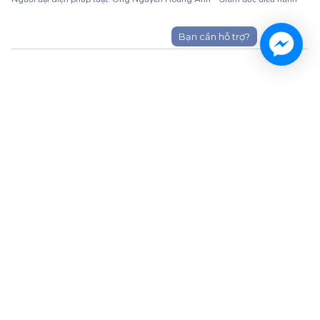
Bạn cần hỗ trợ?
Kết nối với Monkey
Hotline và email hỗ trợ
1900 63 60 52