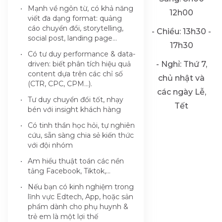
Mạnh về ngôn từ, có khả năng
12h00
viết đa dạng format: quảng
cáo chuyển đổi, storytelling,
- Chiều: 13h30 -
social post, landing page…
17h30
Có tư duy performance & data-
driven: biết phân tích hiệu quả
- Nghỉ: Thứ 7,
content dựa trên các chỉ số
chủ nhật và
(CTR, CPC, CPM…).
các ngày Lễ,
Tư duy chuyển đổi tốt, nhạy
Tết
bén với insight khách hàng
Có tinh thần học hỏi, tự nghiên
cứu, sẵn sàng chia sẻ kiến thức
với đội nhóm
Am hiểu thuật toán các nền
tảng Facebook, Tiktok,...
Nếu bạn có kinh nghiệm trong
lĩnh vực Edtech, App, hoặc sản
phẩm dành cho phụ huynh &
trẻ em là một lợi thế