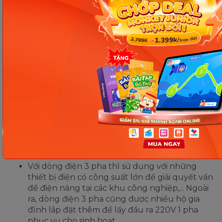
là 220V nhưng tại một số nước khác như Nhật
Bản, Đài Loan, Mỹ điện áp 1 pha theo quy
chuẩn thấp hơn là 100V, 110V, 120V,...
Cũng giống như dòng điện 3 pha thì mỗi quốc
gia lại có hiệu điện thế khác nhau vì tùy vào cơ
sở hạ tầng, kinh tế và nhiều yếu tố khác. Tại
Việt Nam hiệu điện thế của dòng điện 3 pha là
380V, Mỹ là 220V, Nhật là 200V.
Đối tượng sử dụng:
Dòng điện 1 pha thường được sử dụng với
những đồ vật có công suất nhỏ, các thiết bị
không hao tốn điện năng tại các hộ gia đình.
Với dòng điện 3 pha thì sử dụng với những
thiết bị điện có công suất lớn để giải quyết vấn
đề điện năng tại các khu công nghiệp,... Ngoài
ra, dòng điện 3 pha cũng được nhiều hộ gia
đình lắp đặt thêm để lấy đầu ra 220V 1 pha
phục vụ cho sinh hoạt.