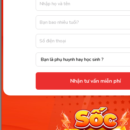
Sự khác giữa hai dòng điện 1 pha và 3 pha. (Ảnh: Monkey)
Nhận tư vấn miễn phí
Các em có thể dễ dàng phân biệt sự khác nhau giữa
dòng điện 1 pha và 3 pha thông qua hai tính chất
sau:
Về hiệu điện thế:
Tại Việt Nam hiệu điện thế của dòng điện 1 pha