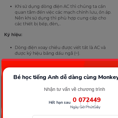
Khi sử dụng dòng điện AC thì chúng ta cần
quan tâm đến việc các mạch chỉnh lưu, ổn áp.
Nên khi sử dụng thì phù hợp cung cấp cho
các thiết bị bếp, đèn,...
Ký hiệu:
Dòng điện xoay chiều được viết tắt là AC và
được ký hiệu bằng dấu ngã (~).
Còn đối với dòng điện một chiều viết tắt là DC
và được ký hiệu bởi dấu cộng, trừ ( +, -)
Bé học tiếng Anh dễ dàng cùng Monkey
Sự khác nhau giữa dòng điện 1
Nhận tư vấn về chương trình
pha và 3 pha
0
07
24
48
Hết hạn sau
Ngày
Giờ
Phút
Giây