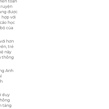
riển toàn
 truyện
dung được
 hợp với
 cáo học
 bộ của
 với hơn
ền, trẻ
hệ này
m thông
ếng Anh
ỉ
nh
ư duy
Thông
ền tảng