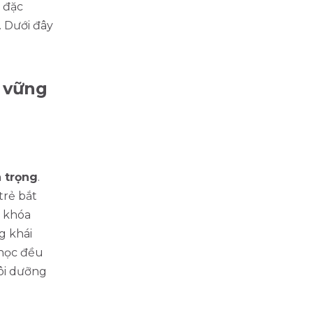
 đặc
. Dưới đây
 vững
 trọng
.
trẻ bắt
g khóa
g khái
 học đều
uôi dưỡng