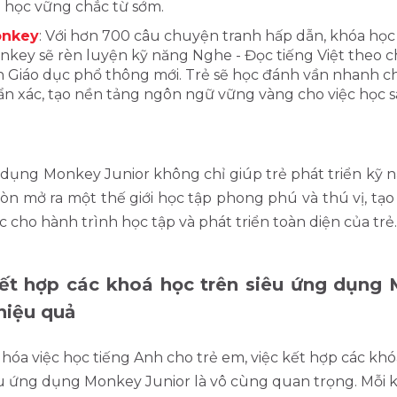
 học vững chắc từ sớm.
nkey
: Với hơn 700 câu chuyện tranh hấp dẫn, khóa học
key sẽ rèn luyện kỹ năng Nghe - Đọc tiếng Việt theo 
h Giáo dục phổ thông mới. Trẻ sẽ học đánh vần nhanh c
n xác, tạo nền tảng ngôn ngữ vững vàng cho việc học s
 dụng Monkey Junior không chỉ giúp trẻ phát triển kỹ n
òn mở ra một thế giới học tập phong phú và thú vị, tạo
 cho hành trình học tập và phát triển toàn diện của trẻ.
ết hợp các khoá học trên siêu ứng dụng
 hiệu quả
 hóa việc học tiếng Anh cho trẻ em, việc kết hợp các kh
êu ứng dụng Monkey Junior là vô cùng quan trọng. Mỗi 