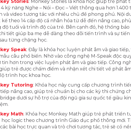
key Stories
: Monkey Stories là khóa học giúp trẻ phát t
 4 kỹ năng Nghe – Nói – Đọc – Viết thông qua hơn 1.400
h và video tương tác với nhiều chủ đề phong phú. Nội 
t kế theo 14 cấp độ cá nhân hóa từ dễ đến nâng cao, phù
 độ tuổi và trình độ của trẻ. Bên cạnh đó, hệ thống báo
chi tiết giúp ba mẹ dễ dàng theo dõi tiến trình và sự tiến
sau từng chặng học.
key Speak
: Đây là khóa học luyện phát âm và giao tiếp,
mẫu câu phổ biến. Nhờ vào công nghệ M-Speak độc quy
ự tin hơn trong việc luyện phát âm và giao tiếp. Công ng
giúp trẻ được chấm điểm và nhận xét chi tiết về phát â
lộ trình học khoa học.
key Tutoring
: Khóa học này cung cấp chương trình ti
 tiếp nâng cao, giúp trẻ chuẩn bị cho các kỳ thi chứng ch
ridge dưới sự hỗ trợ của đội ngũ gia sư quốc tế giàu ki
iệm.
key Math
: Khóa học Monkey Math giúp trẻ phát triển t
 học logic theo chương trình Giáo dục phổ thông mới. 
các bài học trực quan và trò chơi tương tác, trẻ sẽ có n