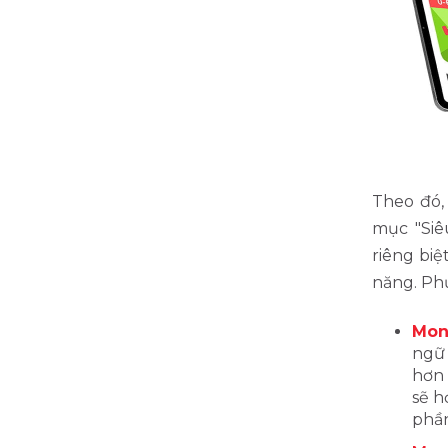
Theo đó,
mục "Siê
riêng biệ
năng. Ph
Mon
ngữ 
hơn 
sẽ h
phần