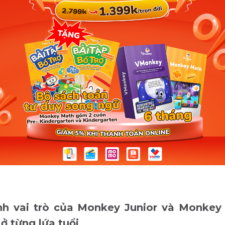
nh vai trò của Monkey Junior và Monkey 
ở từng lứa tuổi