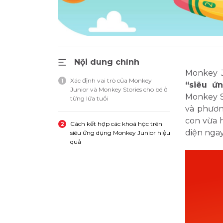
Nội dung chính
Monkey J
Xác định vai trò của Monkey
1
“siêu ứ
Junior và Monkey Stories cho bé ở
Monkey S
từng lứa tuổi
và phươn
con vừa 
Cách kết hợp các khoá học trên
2
diện ngay
siêu ứng dụng Monkey Junior hiệu
quả