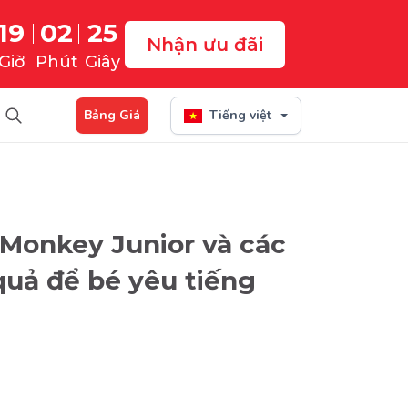
19
02
24
Nhận ưu đãi
Giờ
Phút
Giây
Bảng Giá
Tiếng việt
 Monkey Junior và các
quả để bé yêu tiếng