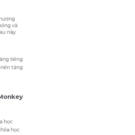
chương
hóng và
au này.
ăng tiếng
 nền tảng
 Monkey
óa học
khóa học