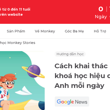
0
 từ 0 đến 11 tuổi
trên website
Ngày
Sản Phẩm
Về Monkey
Góc Ba Mẹ
Hỗ Trợ
học Monkey Stories
Hướng dẫn học
Cách khai thác
khoá học hiệu 
Anh mỗi ngày