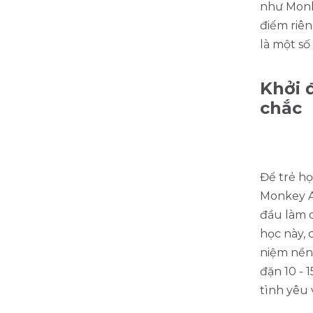
như Monk
điểm riên
là một số
Khởi 
chắc
Để trẻ họ
Monkey AB
đầu làm 
học này, 
niệm nền
đặn 10 - 
tình yêu 