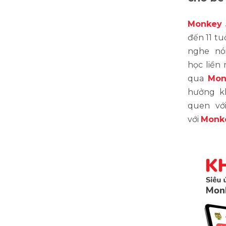
Monkey 
đến 11 tu
nghe nói
học liền
qua
Mon
hưởng k
quen vớ
với
Monk