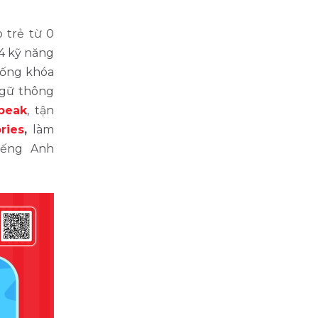
 trẻ từ 0
 4 kỹ năng
hống khóa
ngữ thông
peak
, tận
ries
,
làm
iếng Anh