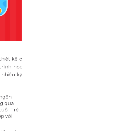
hiết kế ở
trình học
n nhiều kỹ
 ngôn
ng qua
uổi. Trẻ
p với