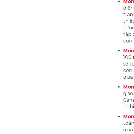
Mon
diện
tran
thiế
từng
tập 
con 
Mon
100 
sẽ t
còn 
qua 
Mon
giao
Camb
ngh
Mon
toán
qua 