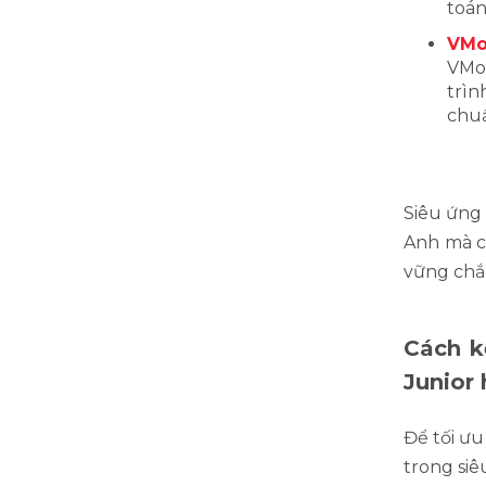
toán
VMo
VMon
trìn
chuẩ
Siêu ứng
Anh mà c
vững chắc
Cách k
Junior
Để tối ưu
trong si