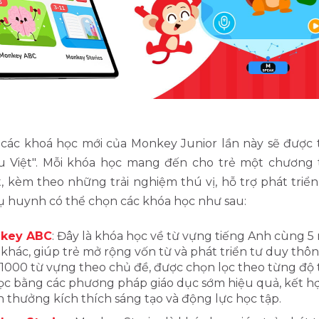
 các khoá học mới của Monkey Junior lần này sẽ được t
u Việt". Mỗi khóa học mang đến cho trẻ một chương 
t, kèm theo những trải nghiệm thú vị, hỗ trợ phát triể
ụ huynh có thể chọn các khóa học như sau:
key ABC
: Đây là khóa học về từ vựng tiếng Anh cùng 5
khác, giúp trẻ mở rộng vốn từ và phát triển tư duy thô
1000 từ vựng theo chủ đề, được chọn lọc theo từng độ t
ọc bằng các phương pháp giáo dục sớm hiệu quả, kết hợ
 thưởng kích thích sáng tạo và động lực học tập.