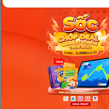
Công ty Cổ phần Early Start
1900 63 60 52
Giấy phép ĐKKD số 0106651756 do Sở Kế hoạch và Đầu tư TP Hà Nội cấp
ngày 01/10/2014, thay đổi lần thứ 3 ngày 13/11/2020
Trụ sở chính: Tầng 3, tòa nhà G4 và G5, dự án Five Star Garden, số 2 Kim
Giang, phường Khương Đình, TP. Hà Nội
Người đại diện pháp luật: Ông Nguyễn Hoàng Anh - Giám đốc điều hành