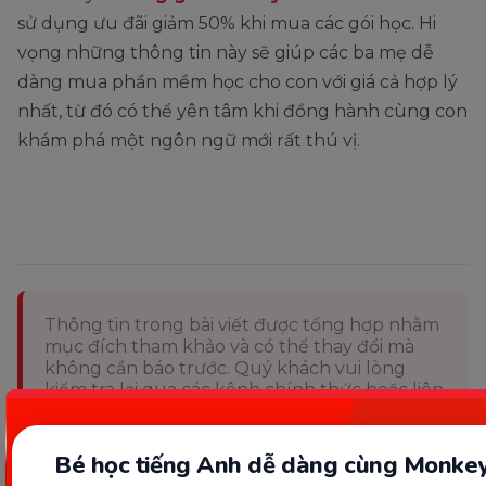
sử dụng ưu đãi giảm 50% khi mua các gói học. Hi
vọng những thông tin này sẽ giúp các ba mẹ dễ
dàng mua phần mềm học cho con với giá cả hợp lý
nhất, từ đó có thể yên tâm khi đồng hành cùng con
khám phá một ngôn ngữ mới rất thú vị.
Thông tin trong bài viết được tổng hợp nhằm
mục đích tham khảo và có thể thay đổi mà
không cần báo trước. Quý khách vui lòng
kiểm tra lại qua các kênh chính thức hoặc liên
hệ trực tiếp với đơn vị liên quan để nắm bắt
tình hình thực tế.
Bé học tiếng Anh dễ dàng cùng Monkey