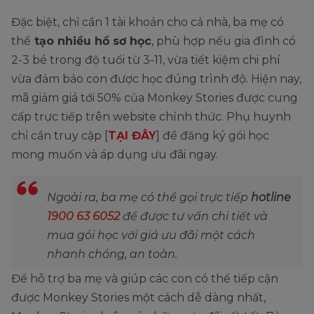
Đặc biệt, chỉ cần 1 tài khoản cho cả nhà, ba mẹ có
thể
tạo nhiều hồ sơ học
, phù hợp nếu gia đình có
2-3 bé trong độ tuổi từ 3-11, vừa tiết kiệm chi phí
vừa đảm bảo con được học đúng trình độ. Hiện nay,
mã giảm giá tới 50% của Monkey Stories được cung
cấp trực tiếp trên website chính thức. Phụ huynh
chỉ cần truy cập [
TẠI ĐÂY
] để đăng ký gói học
mong muốn và áp dụng ưu đãi ngay.
Ngoài ra, ba mẹ có thể gọi trực tiếp
hotline
1900 63 6052
để được tư vấn chi tiết và
mua gói học với giá ưu đãi một cách
nhanh chóng, an toàn.
Để hỗ trợ ba mẹ và giúp các con có thể tiếp cận
được Monkey Stories một cách dễ dàng nhất,