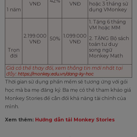
42%
VNĐ
VNĐ
hoặc 3 tháng sử
1 năm
dụng VMonkey
1. Tặng 6 tháng
VM hoặc MM
2.199.000
1.099.000
2. TẶNG Bộ sách
50%
VNĐ
VNĐ
toán tư duy
Trọn
song ngữ
đời
Monkey Math
Giá có thể thay đổi, xem thông tin mới nhất tại
đây:
https://monkey.edu.vn/dang-ky-hoc
Thời gian sử dụng phần mềm sẽ tương ứng với gói
học mà ba mẹ đăng ký. Ba mẹ có thể tham khảo giá
Monkey Stories để cân đối khả năng tài chính của
mình.
Xem thêm:
Hướng dẫn tải Monkey Stories