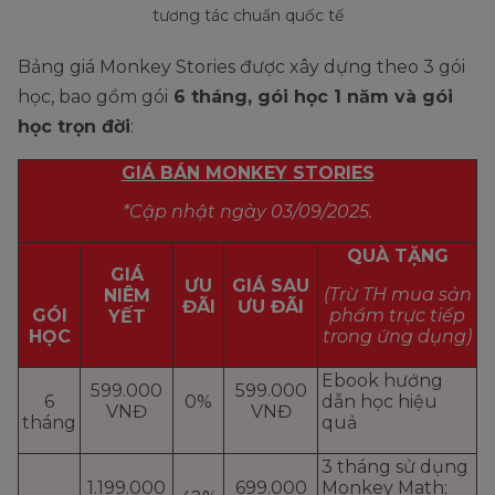
tương tác chuẩn quốc tế
Bảng giá Monkey Stories được xây dựng theo 3 gói
học, bao gồm gói
6 tháng, gói học 1 năm và gói
học trọn đời
:
GIÁ BÁN MONKEY STORIES
*Cập nhật ngày 03/09/2025.
QUÀ TẶNG
GIÁ
ƯU
GIÁ SAU
(Trừ TH mua sản
NIÊM
ĐÃI
ƯU ĐÃI
GÓI
phẩm trực tiếp
YẾT
HỌC
trong ứng dụng)
Ebook hướng
599.000
599.000
6
0%
dẫn học hiệu
VNĐ
VNĐ
tháng
quả
3 tháng sử dụng
1.199.000
699.000
Monkey Math;