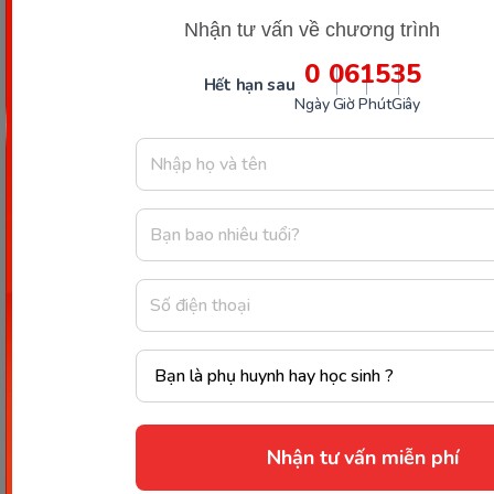
Nhận tư vấn về chương trình
0
06
15
34
Hết hạn sau
Ngày
Giờ
Phút
Giây
Mớ
Đ
Nhận tư vấn miễn phí