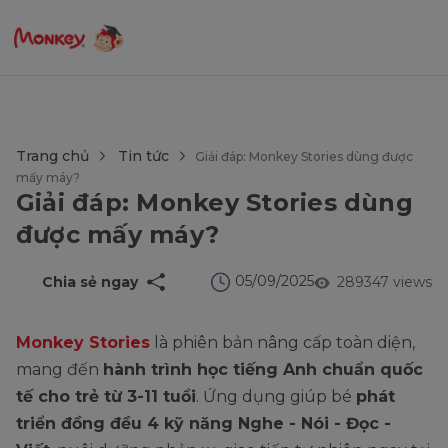
$language = config('app.locale');
Trang chủ
Tin tức
Giải đáp: Monkey Stories dùng được
mấy máy?
Giải đáp: Monkey Stories dùng
được mấy máy?
05/09/2025
Chia sẻ ngay
289347 views
Monkey Stories
là phiên bản nâng cấp toàn diện,
mang đến
hành trình học tiếng Anh chuẩn quốc
tế cho trẻ từ 3-11 tuổi
. Ứng dụng giúp bé
phát
triển đồng đều 4 kỹ năng Nghe - Nói - Đọc -