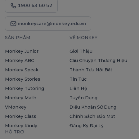
1900 63 60 52
monkeycare@monkey.edu.vn
SẢN PHẨM
VỀ MONKEY
Monkey Junior
Giới Thiệu
Monkey ABC
Câu Chuyện Thương Hiệu
Monkey Speak
Thành Tựu Nổi Bật
Monkey Stories
Tin Tức
Monkey Tutoring
Liên Hệ
Monkey Math
Tuyển Dụng
VMonkey
Điều Khoản Sử Dụng
Monkey Class
Chính Sách Bảo Mật
Monkey Kindy
Đăng Ký Đại Lý
HỖ TRỢ