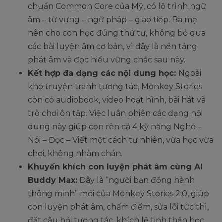
chuẩn Common Core của Mỹ, có lộ trình ngữ
âm – từ vựng – ngữ pháp – giao tiếp. Ba mẹ
nên cho con học đúng thứ tự, không bỏ qua
các bài luyện âm cơ bản, vì đây là nền tảng
phát âm và đọc hiểu vững chắc sau này.
Kết hợp đa dạng các nội dung học:
Ngoài
kho truyện tranh tương tác, Monkey Stories
còn có audiobook, video hoạt hình, bài hát và
trò chơi ôn tập. Việc luân phiên các dạng nội
dung này giúp con rèn cả 4 kỹ năng Nghe –
Nói – Đọc – Viết một cách tự nhiên, vừa học vừa
chơi, không nhàm chán.
Khuyến khích con luyện phát âm cùng AI
Buddy Max:
Đây là “người bạn đồng hành
thông minh” mới của Monkey Stories 2.0, giúp
con luyện phát âm, chấm điểm, sửa lỗi tức thì,
đặt câu hỏi tương tác, khích lệ tinh thần học