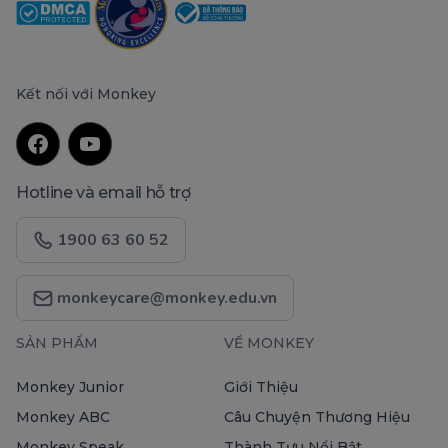
Kết nối với Monkey
Hotline và email hỗ trợ
1900 63 60 52
monkeycare@monkey.edu.vn
SẢN PHẨM
VỀ MONKEY
Monkey Junior
Giới Thiệu
Monkey ABC
Câu Chuyện Thương Hiệu
Monkey Speak
Thành Tựu Nổi Bật