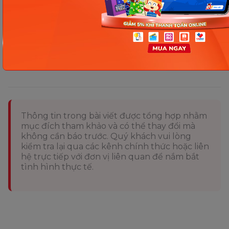
Fanpage
Monkey Junior
-
Monkey Việt Nam
hoặc
liên hệ đến bộ phận CSKH của Monkey qua
HOTLINE 1900 63 60 52 để được hỗ trợ nhanh nhất!
Thông tin trong bài viết được tổng hợp nhằm
mục đích tham khảo và có thể thay đổi mà
không cần báo trước. Quý khách vui lòng
kiểm tra lại qua các kênh chính thức hoặc liên
hệ trực tiếp với đơn vị liên quan để nắm bắt
tình hình thực tế.