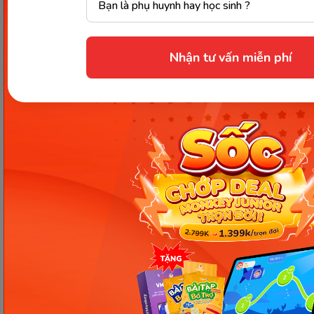
Cách 2: Mua Monkey Speak trọn đời.
Về hình thức đăng ký, ba mẹ có thể tiến hành mua
Nhận tư vấn miễn phí
khóa học theo 1 trong 2 hình thức dưới đây:
Mua trên App: Mua qua App store hoặc
CHplay bằng thẻ thanh toán quốc tế
(visa/master).
Hình thức mua khác (COD, chuyển khoản, đại
lý): Áp dụng khi mua khóa học mới, ba mẹ sẽ
nhận được tài khoản kích hoạt. Khi nâng cấp
hoặc gia hạn, ba mẹ sẽ được nhận mã kích
hoạt lại.
Hy vọng những thông tin trên đã giúp ba mẹ hiểu
rõ hơn về khóa học Monkey Speak trong siêu ứng
dụng Monkey Junior. Nếu ba mẹ còn có điều gì cần
giải đáp và hỗ trợ về phiên bản mới, vui lòng inbox