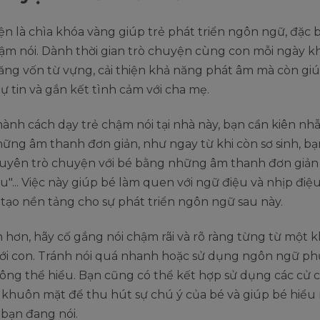
n là chìa khóa vàng giúp trẻ phát triển ngôn ngữ, đặc bi
hậm nói. Dành thời gian trò chuyện cùng con mỗi ngày k
ăng vốn từ vựng, cải thiện khả năng phát âm mà còn gi
ự tin và gắn kết tình cảm với cha mẹ.
ành cách dạy trẻ chậm nói tại nhà này, bạn cần kiên nhẫ
ững âm thanh đơn giản, như ngay từ khi còn sơ sinh, b
uyên trò chuyện với bé bằng những âm thanh đơn giản 
, "u"... Việc này giúp bé làm quen với ngữ điệu và nhịp điệ
, tạo nền tảng cho sự phát triển ngôn ngữ sau này.
n hơn, hãy cố gắng nói chậm rãi và rõ ràng từng từ một kh
ới con. Tránh nói quá nhanh hoặc sử dụng ngôn ngữ ph
ng thể hiểu. Bạn cũng có thể kết hợp sử dụng các cử ch
 khuôn mặt để thu hút sự chú ý của bé và giúp bé hiểu
bạn đang nói.