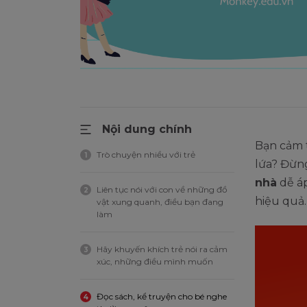
Nội dung chính
Bạn cảm t
Trò chuyện nhiều với trẻ
1
lứa? Đừng
nhà
dễ áp
Liên tục nói với con về những đồ
2
hiệu quả
vật xung quanh, điều bạn đang
làm
Hãy khuyến khích trẻ nói ra cảm
3
xúc, những điều mình muốn
Đọc sách, kể truyện cho bé nghe
4