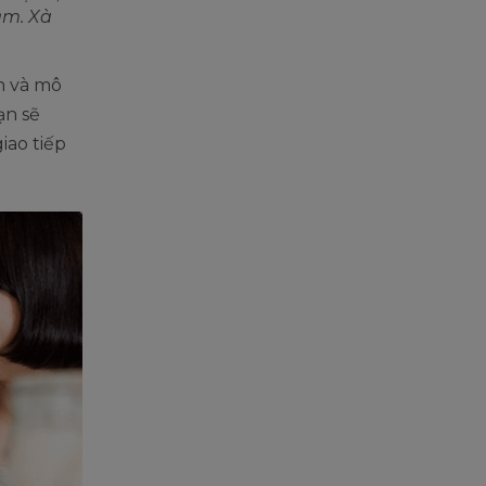
ắm. Xà
n và mô
ạn sẽ
iao tiếp