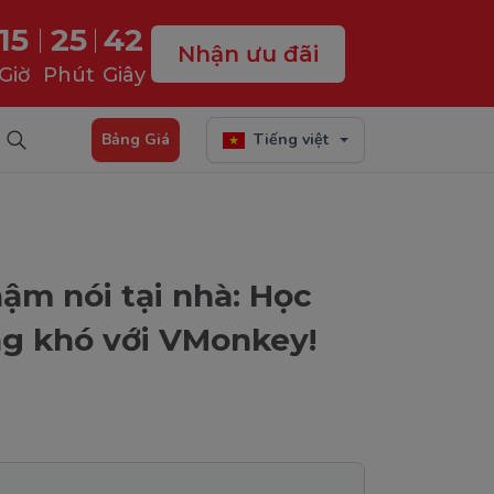
15
25
41
Nhận ưu đãi
Giờ
Phút
Giây
Bảng Giá
Tiếng việt
ậm nói tại nhà: Học
ng khó với VMonkey!