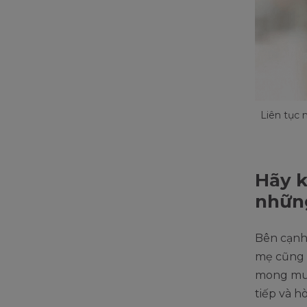
Liên tục 
Hãy k
nhữn
Bên cạnh
mẹ cũng 
mong muố
tiếp và h