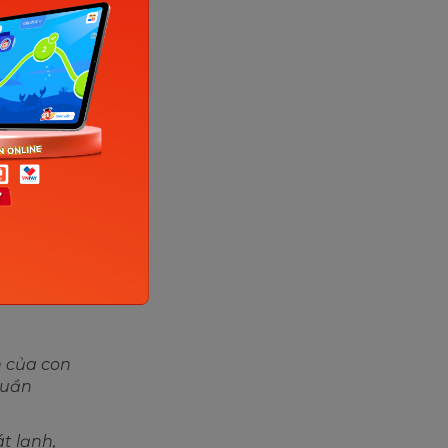
xung
u là một
ới con về
 đang
.
h của con
quần
t lạnh,