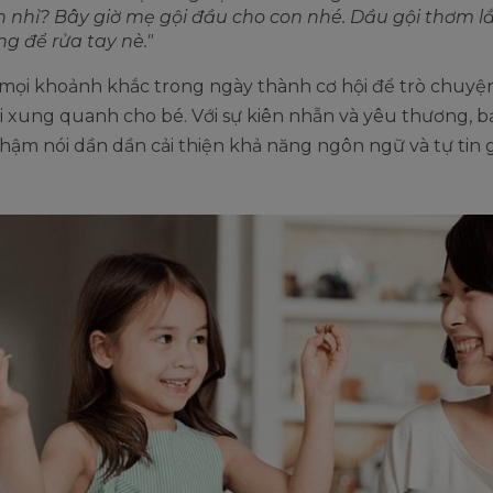
h nhỉ? Bây giờ mẹ gội đầu cho con nhé. Dầu gội thơm l
g để rửa tay nè."
 mọi khoảnh khắc trong ngày thành cơ hội để trò chuyệ
ới xung quanh cho bé. Với sự kiên nhẫn và yêu thương, b
hậm nói dần dần cải thiện khả năng ngôn ngữ và tự tin g