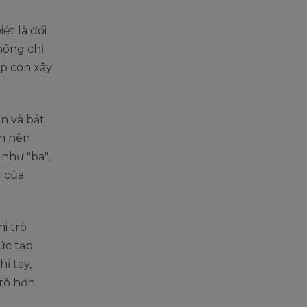
ệt là đối
hông chỉ
úp con xây
n và bắt
ạn nên
như "ba",
u của
i trò
ức tạp
ỉ tay,
 rõ hơn