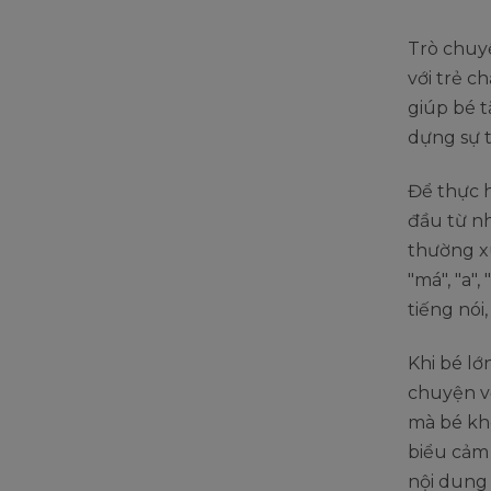
Trò chuyệ
với trẻ c
giúp bé t
dựng sự t
Để thực h
đầu từ nh
thường x
"má", "a"
tiếng nói
Khi bé lớ
chuyện v
mà bé khô
biểu cảm
nội dung 