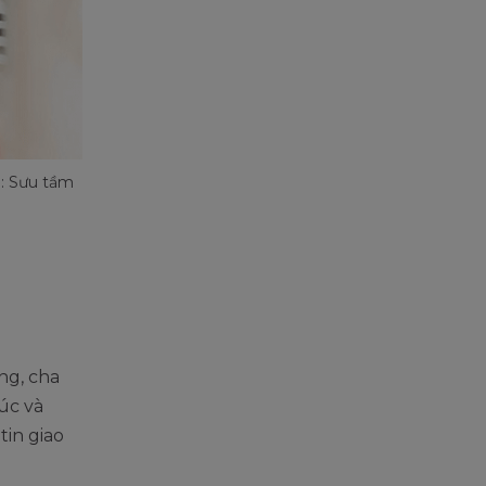
h: Sưu tầm
ng, cha
úc và
in giao