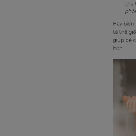
thíc
phòn
Hãy biến
tả thế gi
giúp bé c
hơn.