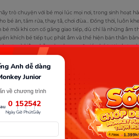
 hãy trò chuyện với bé mọi lúc mọi nơi, trong sinh hoạt 
ho bé ăn, tắm rửa, thay tã, chơi đùa... Đồng thời, luôn kh
 bé mỗi khi con cố gắng giao tiếp, dù chỉ là những âm 
yến khích bé tiếp tục phát âm và thể hiện bản thân bằng 
ích cực và kiên nhẫn của cha mẹ sẽ giúp bé tự tin hơn v
để học nói.
iếng Anh dễ dàng
Monkey Junior
ấn về chương trình
0
15
25
41
sau
Ngày
Giờ
Phút
Giây