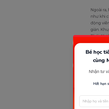
Ngoài ra,
như khi c
động viên
giản. Khu
Thái độ t
động lực 
Bé học t
cùng 
Nhận tư v
Hết hạn 