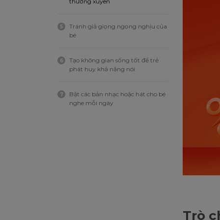
thường xuyên
Tránh giả giọng ngọng nghịu của
5
bé
Tạo không gian sống tốt để trẻ
6
phát huy khả năng nói
Bật các bản nhạc hoặc hát cho bé
7
nghe mỗi ngày
Trò c