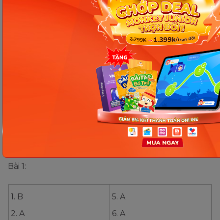
10. Car seat belts save lives. ……………………. driver
should wear one.
11. A friend of mine has three children. I always give
……………………. of them a present at Christmas.
12. (from an exam) Answer all five questions. W rite
your answer to ……………………. question on a separate
sheet of paper.
Đáp án bài tập
Bài 1:
1. B
5. A
2. A
6. A