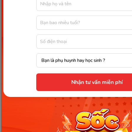
3. ……………………. parent worries about their children.
4. In a game of tennis there are two or four players.
……………………. player has a racket.
5. Nicola plays volleyball ……………………. Thursday
evening.
6. I understood most of what they said but not
……………………. word.
Nhận tư vấn miễn phí
7. The book is divided into five parts and …………………….
of these has three sections.
8. I get paid ……………………. four weeks.
9. I called the office two or three times, but
……………………. time it was dosed.