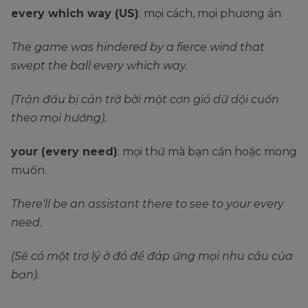
every which way (US)
: mọi cách, mọi phương án
The game was hindered by a fierce wind that
swept the ball every which way.
(Trận đấu bị cản trở bởi một cơn gió dữ dội cuốn
theo mọi hướng).
your (every need)
: mọi thứ mà bạn cần hoặc mong
muốn.
There'll be an assistant there to see to your every
need.
(Sẽ có một trợ lý ở đó để đáp ứng mọi nhu cầu của
bạn).