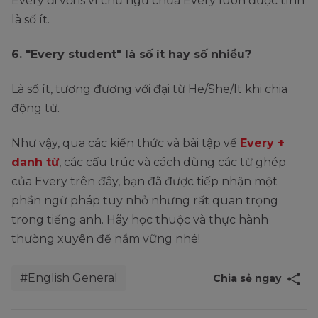
Every đi với is vì chủ ngữ chứa Every luôn được tính
là số ít.
6. "Every student" là số ít hay số nhiều?
Là số ít, tương đương với đại từ He/She/It khi chia
động từ.
Như vậy, qua các kiến thức và bài tập về
Every +
danh từ
, các cấu trúc và cách dùng các từ ghép
của Every trên đây, bạn đã được tiếp nhận một
phần ngữ pháp tuy nhỏ nhưng rất quan trọng
trong tiếng anh. Hãy học thuộc và thực hành
thường xuyên để nắm vững nhé!
#English General
Chia sẻ ngay