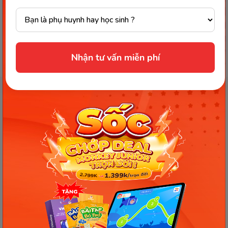
209
1
...
208
Nhận tư vấn miễn phí
Trẻ em cần được
trao cơ hội để có
thể học tập và
phát triển tốt
hơn. Giúp con
khai phá tiềm
năng tư duy và
ngôn ngữ ngay