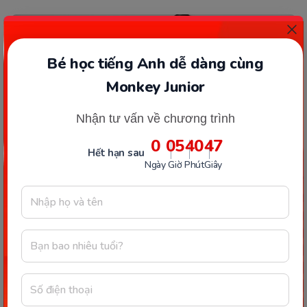
Bé học tiếng Anh dễ dàng cùng
Monkey Junior
Nhận tư vấn về chương trình
0
05
40
46
Hết hạn sau
Ngày
Giờ
Phút
Giây
HỌC TIẾNG ANH
Cách học tiếng Anh trẻ em qua hình ảnh tại nhà
hiệu quả
Bố mẹ đang “vật lộn” tìm phương pháp học tiếng
Anh hiệu quả nhất cho con? Hãy tham khảo 3 cách
học tiếng Anh trẻ em qua hình ảnh đơn giản mà
hiệu...
03/01/2018
6731