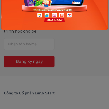
hôm nay.
Nhập tên ba (mẹ) để
được Monkey tư vấn lộ
trình học cho bé
Đăng ký ngay
Công ty Cổ phần Early Start
1900 63 60 52