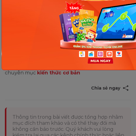
đã so sánh điểm khác biệt giữa ảnh ảo và ảnh thật,
nhằm giúp bạn đọc hình dung rõ hơn về tính chất
của 2 loại ảnh và nhận biết dễ dàng trong học tập
cũng như cuộc sống. Hy vọng bạn đọc đã tích lũy
thêm cho bản thân thật nhiều thông tin bổ ích,
nâng cao kết quả học tập và kỹ năng áp dụng lý
thuyết vào đời sống thực tế.
Bạn đọc có thể tham khảo các bài viết khác tại
chuyên mục
kiến thức cơ bản
Chia sẻ ngay
Thông tin trong bài viết được tổng hợp nhằm
mục đích tham khảo và có thể thay đổi mà
không cần báo trước. Quý khách vui lòng
kiểm tra lại qua các kênh chính thức hoặc liên