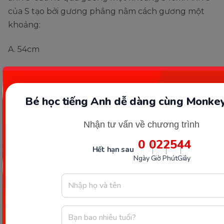
của S tạo bởi gương phẳng nằm cách gương một
khoảng:
A. 54cm
B. 45cm
C. 27cm
Bé học tiếng Anh dễ dàng cùng Monkey
D. 37cm
Nhận tư vấn về chương trình
0
02
25
43
Trả lời:
Hết hạn sau
Ngày
Giờ
Phút
Giây
Ta có: Gọi H là chân đường vuông góc kẻ từ S đến
gương. S và S’ đối xứng nhau qua gương phẳng
nên khoảng cách từ S đến gương bằng khoảng
cách từ S’ đến gương hay SH = S’H (1)