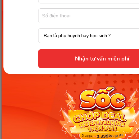
Theo đề bài S’ cách S một khoảng là 54cm
Mà SS’ = 54 cm = SH + S’H (2)
Từ (1) (2) ⇒ SS’ = S’H + S’H = 2.S’H = 54 cm
⇒ S'H = 54/2 = 27cm
Nhận tư vấn miễn phí
Vậy ảnh S’ của S nằm cách gương một khoảng là 27
cm
Đáp án đúng: C
Lời kết:
Bài viết trên đã tổng hợp toàn bộ các kiến thức trả
lời cho câu hỏi “
Ảnh ảo là gì
”. Bên cạnh đó, Monkey