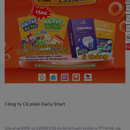
Mớ
Đ
Công ty Cổ phần Early Start
1900 63 60 52
Giấy phép ĐKKD số 0106651756 do Sở Kế hoạch và Đầu tư TP Hà Nội cấp