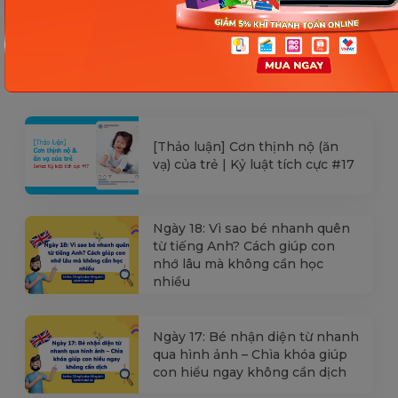
Các Bài Viết Mới Nhất
[Thảo luận] Cơn thịnh nộ (ăn
vạ) của trẻ | Kỷ luật tích cực #17
Ngày 18: Vì sao bé nhanh quên
từ tiếng Anh? Cách giúp con
nhớ lâu mà không cần học
nhiều
Ngày 17: Bé nhận diện từ nhanh
qua hình ảnh – Chìa khóa giúp
con hiểu ngay không cần dịch