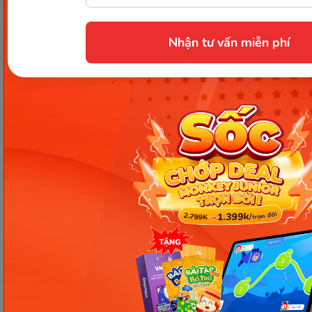
mục
kiến thức cơ bản
từ Monkey để cập nhật
thêm nhiều kiến thức bổ ích nhé.
Nhận tư vấn miễn phí
Chia sẻ ngay
Thông tin trong bài viết được tổng hợp nhằm
mục đích tham khảo và có thể thay đổi mà
không cần báo trước. Quý khách vui lòng
kiểm tra lại qua các kênh chính thức hoặc liên
hệ trực tiếp với đơn vị liên quan để nắm bắt
tình hình thực tế.