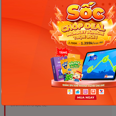
giúp bé xây dựng nền tảng thể chất vững vàng,
tăng cường sức đề kháng, đồng thời phát triển các
kỹ năng vận động và tinh thần quan trọng. Tuy
nhiên, cha mẹ cũng cần lưu ý một số điều quan
trọng để đảm bảo an toàn cho bé trong quá trình
tập luyện.
Chia sẻ ngay
Thông tin trong bài viết được tổng hợp nhằm
mục đích tham khảo và có thể thay đổi mà
không cần báo trước. Quý khách vui lòng
kiểm tra lại qua các kênh chính thức hoặc liên
hệ trực tiếp với đơn vị liên quan để nắm bắt
tình hình thực tế.