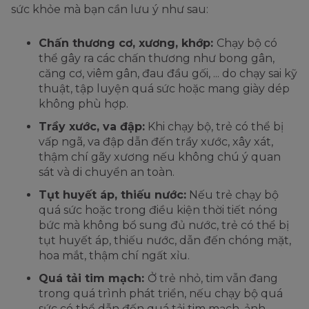
sức khỏe mà bạn cần lưu ý như sau:
Chấn thương cơ, xương, khớp:
Chạy bộ có
thể gây ra các chấn thương như bong gân,
căng cơ, viêm gân, đau đầu gối, ... do chạy sai kỹ
thuật, tập luyện quá sức hoặc mang giày dép
không phù hợp.
Trầy xước, va đập:
Khi chạy bộ, trẻ có thể bị
vấp ngã, va đập dẫn đến trầy xước, xây xát,
thậm chí gãy xương nếu không chú ý quan
sát và di chuyển an toàn.
Tụt huyết áp, thiếu nước:
Nếu trẻ chạy bộ
quá sức hoặc trong điều kiện thời tiết nóng
bức mà không bổ sung đủ nước, trẻ có thể bị
tụt huyết áp, thiếu nước, dẫn đến chóng mặt,
hoa mắt, thậm chí ngất xỉu.
Quá tải tim mạch:
Ở trẻ nhỏ, tim vẫn đang
trong quá trình phát triển, nếu chạy bộ quá
sức có thể dẫn đến quá tải tim mạch, ảnh