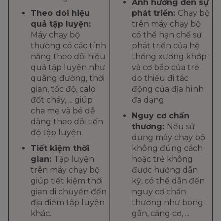
Ảnh hưởng đến sự
Theo dõi hiệu
phát triển:
Chạy bộ
quả tập luyện:
trên máy chạy bộ
Máy chạy bộ
có thể hạn chế sự
thường có các tính
phát triển của hệ
năng theo dõi hiệu
thống xương khớp
quả tập luyện như
và cơ bắp của trẻ
quãng đường, thời
do thiếu đi tác
gian, tốc độ, calo
động của địa hình
đốt cháy, ... giúp
đa dạng.
cha mẹ và bé dễ
Nguy cơ chấn
dàng theo dõi tiến
thương:
Nếu sử
độ tập luyện.
dụng máy chạy bộ
Tiết kiệm thời
không đúng cách
gian:
Tập luyện
hoặc trẻ không
trên máy chạy bộ
được hướng dẫn
giúp tiết kiệm thời
kỹ, có thể dẫn đến
gian di chuyển đến
nguy cơ chấn
địa điểm tập luyện
thương như bong
khác.
gân, căng cơ, ...