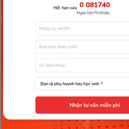
0
08
17
38
Hết hạn sau
Ngày
Giờ
Phút
Giây
Những lưu ý khi cho bé chạy bộ để tránh chấn thương.
(Ảnh: Sưu tầm Internet)
Nhận tư vấn miễn phí
Chạy bộ là một hoạt động thể chất tuyệt vời mang
lại vô vàn lợi ích cho sức khỏe và sự phát triển toàn
diện của trẻ. Bắt đầu cho
bé chạy bộ
từ sớm sẽ