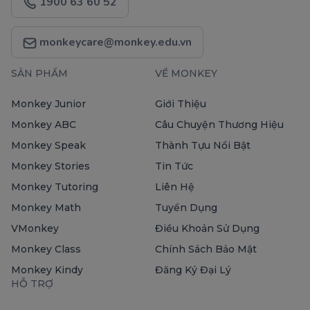
1900 63 60 52
monkeycare@monkey.edu.vn
SẢN PHẨM
VỀ MONKEY
Monkey Junior
Giới Thiệu
Monkey ABC
Câu Chuyện Thương Hiệu
Monkey Speak
Thành Tựu Nổi Bật
Monkey Stories
Tin Tức
Monkey Tutoring
Liên Hệ
Monkey Math
Tuyển Dụng
VMonkey
Điều Khoản Sử Dụng
Monkey Class
Chính Sách Bảo Mật
Monkey Kindy
Đăng Ký Đại Lý
HỖ TRỢ