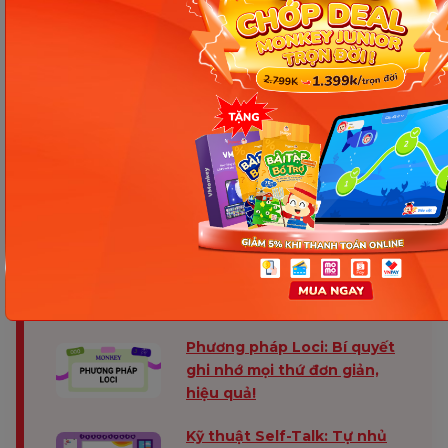
không?
Không bắt buộc. Phụ huynh hoặc giáo viên có thể
thực hiện Mock Interview, nhưng nếu có người
hướng dẫn chuyên nghiệp, trẻ sẽ nhận được phản
hồi chi tiết và chính xác hơn.
Các bài viết không thể bỏ lỡ
Visual Thinking là gì? Bí
quyết giúp trẻ ghi nhớ bằng
hình ảnh hiệu quả
Phương pháp Loci: Bí quyết
ghi nhớ mọi thứ đơn giản,
hiệu quả!
Kỹ thuật Self-Talk: Tự nhủ