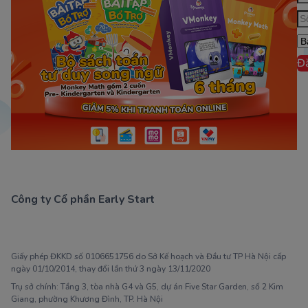
Đ
Công ty Cổ phần Early Start
1900 63 60 52
Giấy phép ĐKKD số 0106651756 do Sở Kế hoạch và Đầu tư TP Hà Nội cấp
ngày 01/10/2014, thay đổi lần thứ 3 ngày 13/11/2020
Trụ sở chính: Tầng 3, tòa nhà G4 và G5, dự án Five Star Garden, số 2 Kim
Giang, phường Khương Đình, TP. Hà Nội