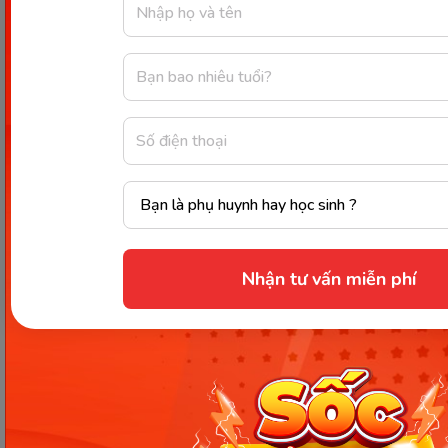
Các công cụ hữu ích gồm: flashcards, ứng dụng học
tập, sơ đồ tư duy và video ghi âm để trẻ luyện tập
và tự đánh giá.
Mock Interview có giúp trẻ
trong các tình huống không
phải phỏng vấn không?
Có, kỹ năng từ Mock Interview giúp trẻ tự tin hơn
Nhận tư vấn miễn phí
trong thuyết trình, giải quyết vấn đề và giao tiếp
trong các tình huống học tập hoặc xã hội khác.
Có cần thiết phải có người
hướng dẫn chuyên nghiệp để
thực hiện Mock Interview