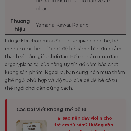
bé đã có kiến thức cơ bản về âm
nhạc.
Thương
Yamaha, Kawai, Roland
hiệu
Lưu ý:
Khi chọn mua đàn organ/piano cho bé, bố
mẹ nên cho bé thử chơi để bé cảm nhận được âm
thanh và cảm giác chơi đàn. Bố mẹ nên mua đàn
organ/piano tại cửa hàng uy tín để đảm bảo chất
lượng sản phẩm. Ngoài ra, bạn cũng nên mua thêm
ghế ngồi phù hợp với độ tuổi của bé để bé có tư
thế ngồi chơi đàn đúng cách.
Các bài viết không thể bỏ lỡ
Tại sao nên dạy violin cho
trẻ em từ sớm? Hướng dẫn