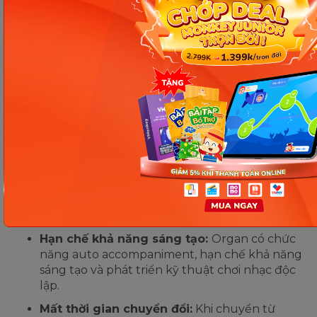
Phát triển cảm thụ âm nhạc:
Việc học organ
giúp trẻ rèn luyện khả năng cảm thụ âm
thanh, nhịp điệu và giai điệu.
Tạo nền tảng cho học piano:
Việc học organ
giúp trẻ làm quen với các khái niệm cơ bản về
âm nhạc, tạo nền tảng để học piano dễ dàng
hơn.
Hạn chế:
Kỹ thuật chơi khác biệt:
Organ và piano có kỹ
thuật chơi khác nhau, việc học organ trước có
thể ảnh hưởng đến việc học piano sau này.
Hạn chế khả năng sáng tạo:
Organ có chức
năng auto accompaniment, hạn chế khả năng
sáng tạo và phát triển kỹ thuật chơi nhạc độc
lập.
Mất thời gian chuyển đổi:
Khi chuyển từ