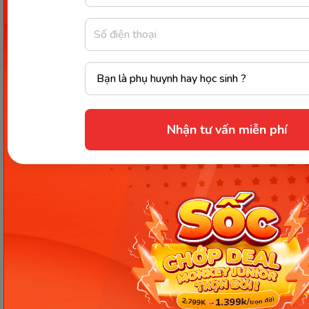
thức và có góc nhìn đa dạng hơn. Bên cạnh đó,
Monkey Tutoring còn có đội ngũ giáo viên uy tín,
giàu kinh nghiệm, và nhiệt tình. Tất cả các giáo viên
đều có chứng chỉ đào tạo tiếng Anh cho người
nước ngoài được cấp bởi các tổ chức quốc tế. Họ
cũng được đào tạo và đánh giá thường xuyên để
Nhận tư vấn miễn phí
nâng cao chất lượng dạy và học, giúp học sinh có
được môi trường học tập tốt nhất.
Nếu cha, mẹ muốn tìm hiểu thêm về Monkey
Tutoring cùng những phương pháp giúp trẻ nâng
cao khả năng tư duy phản biện, cha mẹ có thể truy
cập vào
Link
để được tư vấn, hỗ trợ.
Ngoài ra, cha mẹ cũng nên dạy trẻ sử dụng công
nghệ một cách thông minh và có trách nhiệm. Trẻ
cần biết cách tìm kiếm, đánh giá và sử dụng thông