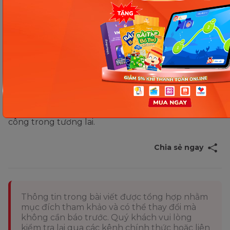
tin một cách chính xác và an toàn để có thể bảo vệ
bản thân trên không gian mạng.
Những cách dạy trẻ tư duy phản biện được đề cập
trong bài viết đều dựa trên những nguyên lý và
phương pháp khoa học đã được kiểm chứng. Cha
mẹ hãy dạy con học tư duy phản biện ngay từ hôm
nay để giúp con có thêm bước đệm cho sự thành
công trong tương lai.
Chia sẻ ngay
Thông tin trong bài viết được tổng hợp nhằm
mục đích tham khảo và có thể thay đổi mà
không cần báo trước. Quý khách vui lòng
kiểm tra lại qua các kênh chính thức hoặc liên