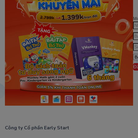
Mớ
Đ
Công ty Cổ phần Early Start