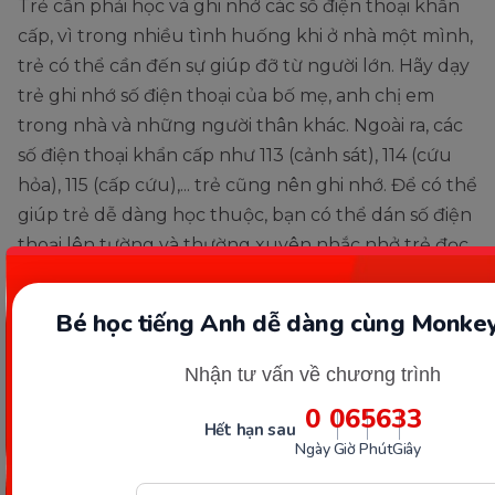
Trẻ cần phải học và ghi nhớ các số điện thoại khẩn
cấp, vì trong nhiều tình huống khi ở nhà một mình,
trẻ có thể cần đến sự giúp đỡ từ người lớn. Hãy dạy
trẻ ghi nhớ số điện thoại của bố mẹ, anh chị em
trong nhà và những người thân khác. Ngoài ra, các
số điện thoại khẩn cấp như 113 (cảnh sát), 114 (cứu
hỏa), 115 (cấp cứu),... trẻ cũng nên ghi nhớ. Để có thể
giúp trẻ dễ dàng học thuộc, bạn có thể dán số điện
thoại lên tường và thường xuyên nhắc nhở trẻ đọc
lại.
Bé học tiếng Anh dễ dàng cùng Monkey
Nhận tư vấn về chương trình
0
06
56
31
Hết hạn sau
Ngày
Giờ
Phút
Giây