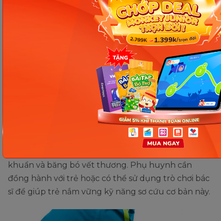
Xem thêm:
Monkey Apps - Bộ ứng dụng học tập giúp trẻ
phát triển toàn diện về tư duy và ngôn ngữ
Cách dạy trẻ kỹ năng sống lịch sự khi đến nhà
người khác: Đơn giản và hiệu quả
Kỹ năng sơ cứu khẩn cấp
Trẻ cần biết cách xử lý vết thương khi vô tình bị
ngã hoặc bỏng nhẹ. Cụ thể, con cần biết cách rửa
vết thương bằng oxy già, sử dụng bông y tế để sát
khuẩn và băng bó vết thương. Phụ huynh cần
đồng hành với trẻ hoặc có thể sử dụng trò chơi bác
sĩ để giúp trẻ nắm vững kỹ năng sơ cứu cơ bản này.