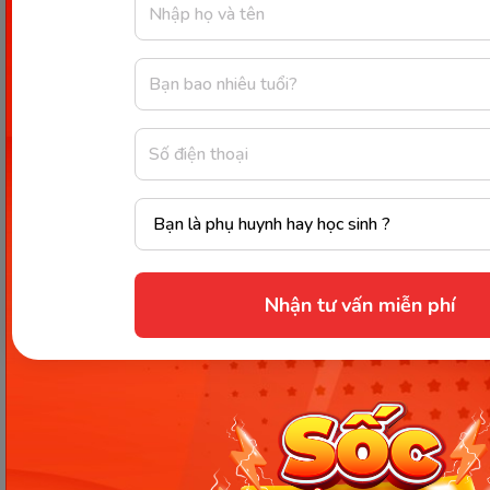
Kỹ năng sống ở nhà một mình: Ghi nhớ các số điện thoại
khẩn cấp. (Ảnh: Sưu tầm Internet)
Kỹ năng an toàn khi sử dụng
điện
Nhận tư vấn miễn phí
Khi ở nhà trẻ cần biết cách
sử dụng các thiết bị điện
trong gia đình một cách an toàn
. Trong đó, trẻ cần
biết cách tắt các thiết bị điện khi không sử dụng,
đồng thời hiểu cách dùng sử bình cứu hỏa để đối
phó với tình huống hỏa hoạn hoặc cháy nổ.