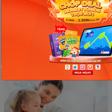
quen sà vào ôm bé khi vừa từ ngoài về nhà.
Nhắc nhở mọi người sau khi hắt hơi và ho hãy
rửa tay bằng xà phòng diệt khuẩn hoặc dùng
khăn giấy để hạn chế sự lây lan của virus trong
không khí. Thường xuyên vệ sinh nhà cửa, giặt
chăn ga của bé để hạn chế môi trường cho vi
khuẩn sinh sôi.
Luôn mang theo gel rửa tay khô cho bé khi
cho bé ra ngoài để vệ sinh tay cho bé khi cần
thiết.
Mẹ hãy để ý bé, không để bé đưa tay lên mắt,
mũi miệng. Không để trẻ mút tay hoặc cắn
móng tay.