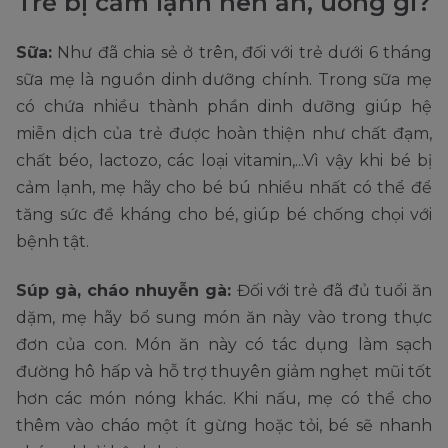
Trẻ bị cảm lạnh nên ăn, uống gì?
Sữa:
Như đã chia sẻ ở trên, đối với trẻ dưới 6 tháng
sữa mẹ là nguồn dinh dưỡng chính. Trong sữa mẹ
có chứa nhiều thành phần dinh dưỡng giúp hệ
miễn dịch của trẻ được hoàn thiện như chất đạm,
chất béo, lactozo, các loại vitamin,...Vì vậy khi bé bị
cảm lạnh, mẹ hãy cho bé bú nhiều nhất có thể để
tăng sức đề kháng cho bé, giúp bé chống chọi với
bệnh tật.
Súp gà, cháo nhuyễn gà:
Đối với trẻ đã đủ tuổi ăn
dặm, mẹ hãy bổ sung món ăn này vào trong thực
đơn của con. Món ăn này có tác dụng làm sạch
đường hô hấp và hỗ trợ thuyên giảm nghẹt mũi tốt
hơn các món nóng khác. Khi nấu, mẹ có thể cho
thêm vào cháo một ít gừng hoặc tỏi, bé sẽ nhanh