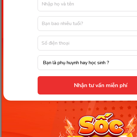
nói chuyện, bắt tay, virus cảm lạnh có thể từ
không khí bám vào người bé.
Ngay khi bé đã đủ tuổi, mẹ hãy đưa bé đến các
cơ sở y tế gần nhà để tiêm phòng vắc xin cảm
lạnh cho bé. Đối với bé chưa đủ 6 tháng tuổi
chưa đủ tuổi để tiêm vắc xin, mẹ hãy chủ động
đi tiêm vắc xin phòng bệnh cho bé ngay từ khi
mang thai.
Virus cảm lạnh có thể lây lan nhanh từ người
này sang người khác thông qua vật trung gian
và chúng có thể sống trên vật trung gian
khoảng vài tiếng. Như vậy, để hạn chế trẻ sờ
Nhận tư vấn miễn phí
vào những vật dụng mà nhiều người có thể
chạm tay vào như tay nắm cửa, lan can cầu
thang, điều khiển,...
Rửa tay: Rửa tay bằng xà phòng sát khuẩn là
cách tốt nhất để phòng bệnh do virus gây ra
trong đó có bệnh cảm lạnh. Trước khi bế bé và
cho bé ăn. Mẹ nên rửa tay thật sạch. Bỏ thói