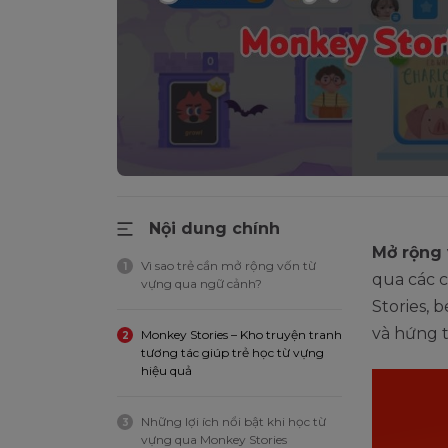
Nội dung chính
Mở rộng 
Vì sao trẻ cần mở rộng vốn từ
1
qua các 
vựng qua ngữ cảnh?
Stories, 
và hứng 
Monkey Stories – Kho truyện tranh
2
tương tác giúp trẻ học từ vựng
hiệu quả
Những lợi ích nổi bật khi học từ
3
vựng qua Monkey Stories