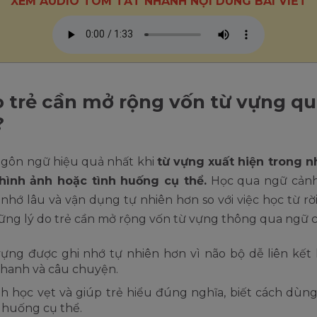
XEM AUDIO TÓM TẮT NHANH NỘI DUNG BÀI VIẾT
o trẻ cần mở rộng vốn từ vựng q
?
ngôn ngữ hiệu quả nhất khi
từ vựng xuất hiện trong 
hình ảnh hoặc tình huống cụ thể.
Học qua ngữ cảnh
 nhớ lâu và vận dụng tự nhiên hơn so với việc học từ rời
hững lý do trẻ cần mở rộng vốn từ vựng thông qua ngữ 
ựng được ghi nhớ tự nhiên hơn vì não bộ dễ liên kết 
hanh và câu chuyện.
h học vẹt và giúp trẻ hiểu đúng nghĩa, biết cách dùng
 huống cụ thể.