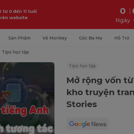
0
 từ 0 đến 11 tuổi
trên website
Ngày
Sản Phẩm
Về Monkey
Góc Ba Mẹ
Hỗ Trợ
Tips học tập
Tips học tập
Mở rộng vốn từ
kho truyện tra
Stories