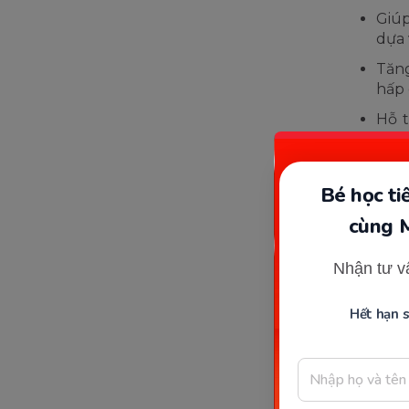
Giúp
dựa 
Tăng
hấp 
Hỗ t
tảng
Bé học t
cùng 
Nhận tư v
Hết hạn 