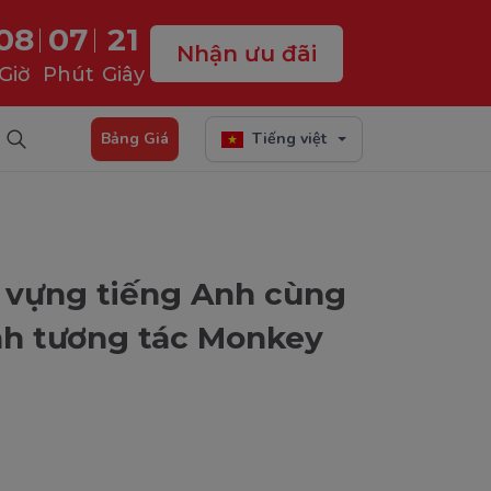
08
07
20
Nhận ưu đãi
Giờ
Phút
Giây
Bảng Giá
Tiếng việt
 vựng tiếng Anh cùng
nh tương tác Monkey