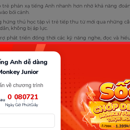
 trẻ phản xạ tiếng Anh nhanh hơn nhờ khả năng đoán
vào bối cảnh.
 hứng thú học tập vì trẻ tiếp thu từ mới qua những c
dẫn, không bị áp lực.
rợ phát triển đồng thời các kỹ năng nghe, đọc và hiểu
 ngôn ngữ toàn diện.
iếng Anh dễ dàng
Monkey Junior
ấn về chương trình
0
08
07
20
sau
Ngày
Giờ
Phút
Giây