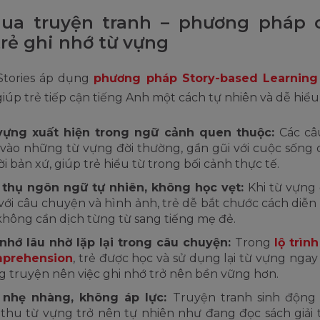
ua truyện tranh – phương pháp c
trẻ ghi nhớ từ vựng
tories áp dụng
phương pháp Story-based Learning
giúp trẻ tiếp cận tiếng Anh một cách tự nhiên và dễ hiểu
vựng xuất hiện trong ngữ cảnh quen thuộc:
Các câ
vào những từ vựng đời thường, gần gũi với cuộc sống c
i bản xứ, giúp trẻ hiểu từ trong bối cảnh thực tế.
 thụ ngôn ngữ tự nhiên, không học vẹt:
Khi từ vựng
 với câu chuyện và hình ảnh, trẻ dễ bắt chước cách diễ
hông cần dịch từng từ sang tiếng mẹ đẻ.
nhớ lâu nhờ lặp lại trong câu chuyện:
Trong
lộ trìn
prehension
, trẻ được học và sử dụng lại từ vựng ngay
 truyện nên việc ghi nhớ trở nên bền vững hơn.
 nhẹ nhàng, không áp lực:
Truyện tranh sinh động 
 thu từ vựng trở nên tự nhiên như đang đọc sách giải 