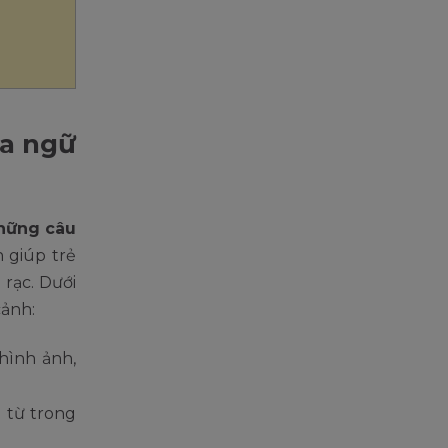
ua ngữ
những câu
 giúp trẻ
 rạc. Dưới
cảnh:
hình ảnh,
 từ trong