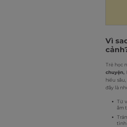
Vì sa
cảnh
Trẻ học 
chuyện, 
hiểu sâu,
đây là n
Từ v
âm t
Trán
tình