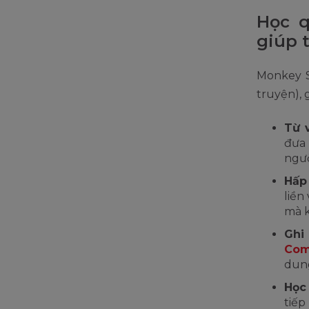
Học q
giúp 
Monkey S
truyện), 
Từ 
đưa 
ngườ
Hấp
liền
mà k
Ghi 
Com
dung
Học
tiếp