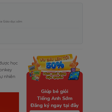
ia Giáo dục sớm
 được học
Monkey
tự nhiên
Giúp bé giỏi
Tiếng Anh Sớm
Đăng ký ngay tại đây