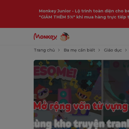
Monkey Junior - Lộ trình toàn diện cho bé
"GIẢM THÊM 5%" khi mua hàng trực tiếp 
Trang chủ
Ba mẹ cần biết
Giáo dục