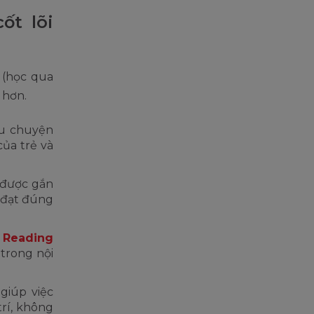
ốt lõi
(học qua
 hơn.
u chuyện
ủa trẻ và
 được gắn
n đạt đúng
h Reading
 trong nội
giúp việc
trí, không