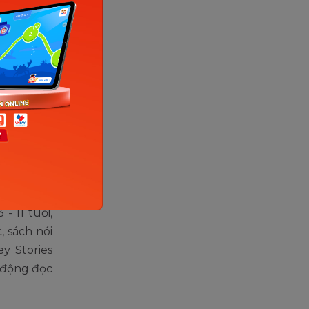
ternet)
tương
- 11 tuổi,
 sách nói
y Stories
 động đọc