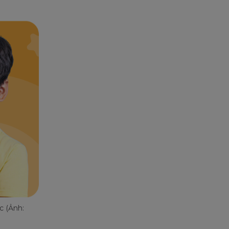
c (Ảnh: