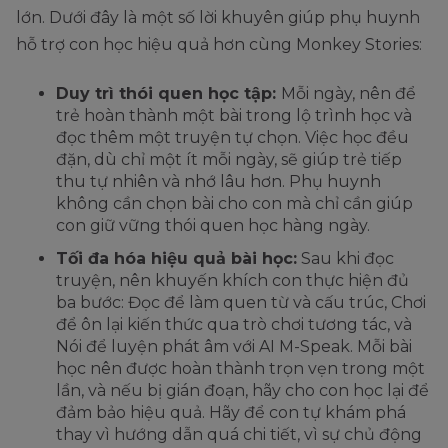
lớn. Dưới đây là một số lời khuyên giúp phụ huynh
hỗ trợ con học hiệu quả hơn cùng Monkey Stories:
Duy trì thói quen học tập:
Mỗi ngày, nên để
trẻ hoàn thành một bài trong lộ trình học và
đọc thêm một truyện tự chọn. Việc học đều
đặn, dù chỉ một ít mỗi ngày, sẽ giúp trẻ tiếp
thu tự nhiên và nhớ lâu hơn. Phụ huynh
không cần chọn bài cho con mà chỉ cần giúp
con giữ vững thói quen học hàng ngày.
Tối đa hóa hiệu quả bài học:
Sau khi đọc
truyện, nên khuyến khích con thực hiện đủ
ba bước: Đọc để làm quen từ và cấu trúc, Chơi
để ôn lại kiến thức qua trò chơi tương tác, và
Nói để luyện phát âm với AI M-Speak. Mỗi bài
học nên được hoàn thành trọn vẹn trong một
lần, và nếu bị gián đoạn, hãy cho con học lại để
đảm bảo hiệu quả. Hãy để con tự khám phá
thay vì hướng dẫn quá chi tiết, vì sự chủ động