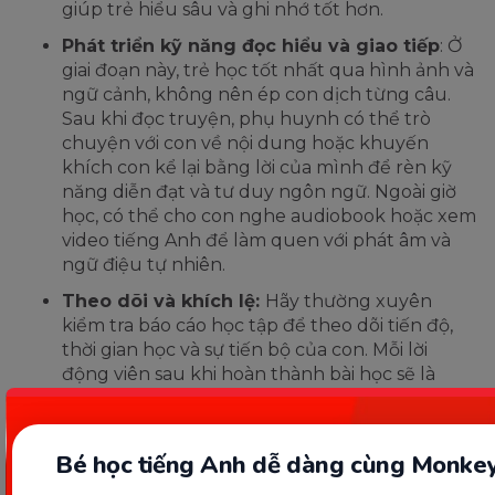
giúp trẻ hiểu sâu và ghi nhớ tốt hơn.
Phát triển kỹ năng đọc hiểu và giao tiếp
: Ở
giai đoạn này, trẻ học tốt nhất qua hình ảnh và
ngữ cảnh, không nên ép con dịch từng câu.
Sau khi đọc truyện, phụ huynh có thể trò
chuyện với con về nội dung hoặc khuyến
khích con kể lại bằng lời của mình để rèn kỹ
năng diễn đạt và tư duy ngôn ngữ. Ngoài giờ
học, có thể cho con nghe audiobook hoặc xem
video tiếng Anh để làm quen với phát âm và
ngữ điệu tự nhiên.
Theo dõi và khích lệ:
Hãy thường xuyên
kiểm tra báo cáo học tập để theo dõi tiến độ,
thời gian học và sự tiến bộ của con. Mỗi lời
động viên sau khi hoàn thành bài học sẽ là
nguồn khích lệ lớn, giúp con thêm tự tin và
duy trì hứng thú với tiếng Anh.
Bé học tiếng Anh dễ dàng cùng Monkey