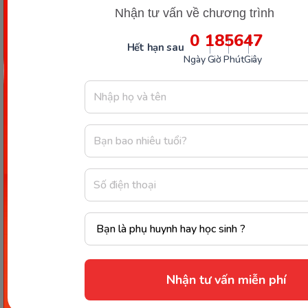
Nhận tư vấn về chương trình
0
18
56
46
Hết hạn sau
Ngày
Giờ
Phút
Giây
Theo dõi mục báo cáo học tập để hiểu rõ quá trình học của
con (Ảnh: Monkey)
Kết luận
Chặng Reading Comprehension
là bước tiến
quan trọng giúp trẻ hình thành khả năng đọc hiểu,
tư duy và diễn đạt tiếng Anh tự nhiên. Hãy cùng
Nhận tư vấn miễn phí
con khám phá thế giới truyện phong phú trong
Monkey Stories ngay hôm nay bằng cách
đăng ký