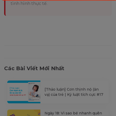
tình hình thực tế.
Các Bài Viết Mới Nhất
[Thảo luận] Cơn thịnh nộ (ăn
vạ) của trẻ | Kỷ luật tích cực #17
Ngày 18: Vì sao bé nhanh quên