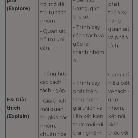
phá
- Đếm số
hỏi mở để
phát
(Explore)
lượng, gắn
trẻ tự tách
triển kỹ
thẻ số.
nhóm.
năng
- Trình bày
quan sát
- Quan sát,
cách tách và
và phân
hỗ trợ khi
gộp lại
tích.
cần.
thành nhóm
4.
- Tổng hợp
Củng cố
các cách
- Trình bày
hiểu biết
tách - gộp.
phát hiện,
về tách -
E3: Giải
lắng nghe
gộp
- Giải thích
thích
giải thích và
nhóm,
mối quan
(Explain)
liên kết kiến
kết nối
hệ giữa các
thức mới với
kiến
nhóm,
trải nghiệm.
thức với
chuẩn hóa