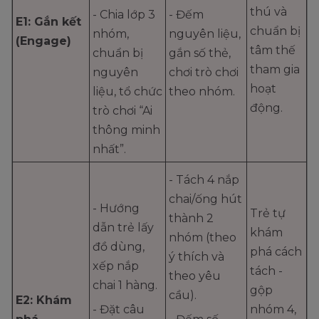
thú và
- Chia lớp 3
- Đếm
E1: Gắn kết
chuẩn bị
nhóm,
nguyên liệu,
(Engage)
tâm thế
chuẩn bị
gắn số thẻ,
tham gia
nguyên
chơi trò chơi
hoạt
liệu, tổ chức
theo nhóm.
động.
trò chơi “Ai
thông minh
nhất”.
- Tách 4 nắp
chai/ống hút
- Hướng
Trẻ tự
thành 2
dẫn trẻ lấy
khám
nhóm (theo
đồ dùng,
phá cách
ý thích và
xếp nắp
tách -
theo yêu
chai 1 hàng.
gộp
cầu).
E2: Khám
- Đặt câu
nhóm 4,