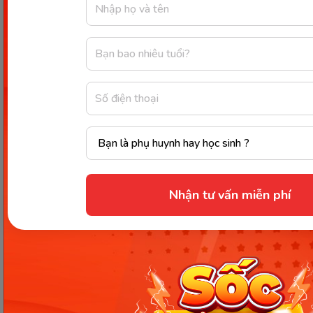
xếp.
- Hỏi mở về
về quy
các đối tượng,
- Nhắc lại và
tắc 3 đối
E3: Giải
cách sắp xếp.
sao chép
tượng,
thích
quy tắc.
kết nối
- Giải thích
(Explain)
giữa thực
các cách sắp
- Lắng
hành và
xếp: 1-1-1, 1-2-1,
nghe giải
lý
nhấn mạnh
thích của
thuyết.
lặp lại theo
cô.
chu kỳ.
- Giới thiệu
Nhận tư vấn miễn phí
các cách sắp
- Tham gia
Mở rộng
xếp khác: 2-1-
trò chơi.
khả năng
1, 1-1-2.
- Sao chép
vận
- Tổ chức trò
và hoàn
dụng
E4: Củng
chơi “Tạo dàn
thiện quy
quy tắc,
cố – Mở
nhạc cụ theo
tắc sắp xếp
rèn kỹ