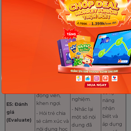
rộng – Áp
mẫu” và “Bé
bằng dụng
năng
dụng
khéo tay”.
cụ âm nhạc.
sáng tạo,
(Elaborate)
tư duy
- Quan sát và
- Trang trí
logic và
hướng dẫn
hoạ tiết
phối hợp
trẻ trang trí
theo chu
nhóm.
hoạ tiết theo
kỳ sắp xếp.
quy tắc.
Ghi nhận
sự tiến
- Trả lời,
bộ, củng
- Nhận xét,
chia sẻ trải
cố kỹ
động viên,
nghiệm.
năng
khen ngợi.
E5: Đánh
nhận
- Nhắc lại
giá
- Hỏi trẻ chia
biết và
một số nội
(Evaluate)
sẻ cảm xúc và
áp dụng
dung đã
nội dung học