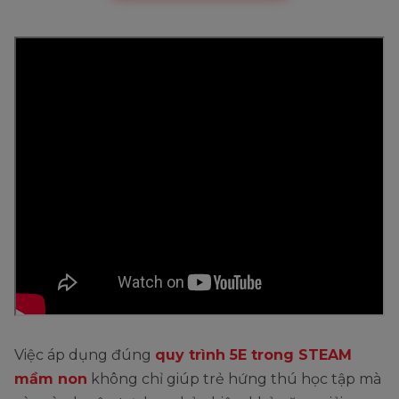
Việc áp dụng đúng
quy trình 5E trong STEAM
mầm non
không chỉ giúp trẻ hứng thú học tập mà