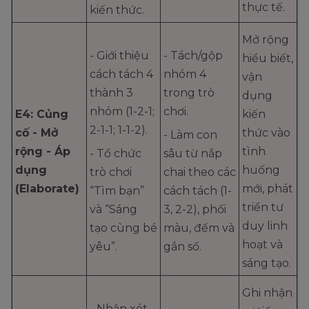
thực tế.
kiến thức.
Mở rộng
- Giới thiệu
- Tách/gộp
hiểu biết,
cách tách 4
nhóm 4
vận
thành 3
trong trò
dụng
nhóm (1-2-1;
chơi.
E4: Củng
kiến
2-1-1; 1-1-2).
cố - Mở
thức vào
- Làm con
rộng - Áp
tình
- Tổ chức
sâu từ nắp
dụng
huống
trò chơi
chai theo các
(Elaborate)
mới, phát
“Tìm bạn”
cách tách (1-
triển tư
và “Sáng
3, 2-2), phối
duy linh
tạo cùng bé
màu, đếm và
hoạt và
yêu”.
gắn số.
sáng tạo.
Ghi nhận
- Nhận xét,