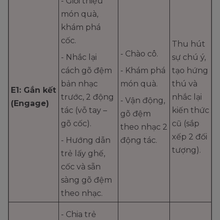
- Giới thiệu
món quà,
khám phá
cốc.
Thu hút
- Chào cô.
- Nhắc lại
sự chú ý,
cách gõ đệm
- Khám phá
tạo hứng
bản nhạc
món quà.
thú và
E1: Gắn kết
trước, 2 động
nhắc lại
- Vận động,
(Engage)
tác (vỗ tay –
kiến thức
gõ đệm
gõ cốc).
cũ (sắp
theo nhạc 2
xếp 2 đối
- Hướng dẫn
động tác.
tượng).
trẻ lấy ghế,
cốc và sẵn
sàng gõ đệm
theo nhạc.
- Chia trẻ