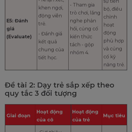
sự tiến
- Tham gia
khen ngợi,
bộ, điều
trò chơi, lắng
động viên
chỉnh
E5: Đánh
nghe phản
trẻ.
hoạt
giá
hồi, củng cố
động
- Đánh giá
(Evaluate)
kiến thức
phù hợp
kết quả
tách - gộp
và củng
chung của
nhóm 4.
cố kỹ
tiết học.
năng trẻ.
Đề tài 2: Dạy trẻ sắp xếp theo
quy tắc 3 đối tượng
Hoạt động
Hoạt động
Giai đoạn
Mục tiêu
của cô
của trẻ