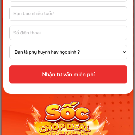
Việc xây dựng thực đơn cho trẻ mầm non từ 3-5 tuổi
đóng vai trò quan trọng trong phát triển thể chất và
hình thành thói quen ăn uống lành mạnh. Một thực...
14/01/2026
834
Nhận tư vấn miễn phí
GIAI ĐOẠN ĐẦU ĐỜI CỦA BÉ (0-1 TUỔI)