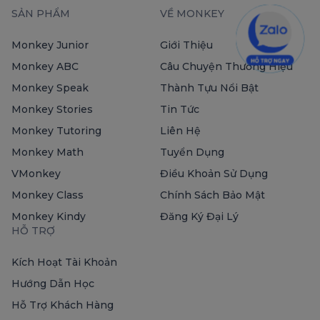
SẢN PHẨM
VỀ MONKEY
Monkey Junior
Giới Thiệu
Monkey ABC
Câu Chuyện Thương Hiệu
Monkey Speak
Thành Tựu Nổi Bật
Monkey Stories
Tin Tức
Monkey Tutoring
Liên Hệ
Monkey Math
Tuyển Dụng
VMonkey
Điều Khoản Sử Dụng
Monkey Class
Chính Sách Bảo Mật
Monkey Kindy
Đăng Ký Đại Lý
HỖ TRỢ
Kích Hoạt Tài Khoản
Hướng Dẫn Học
Hỗ Trợ Khách Hàng