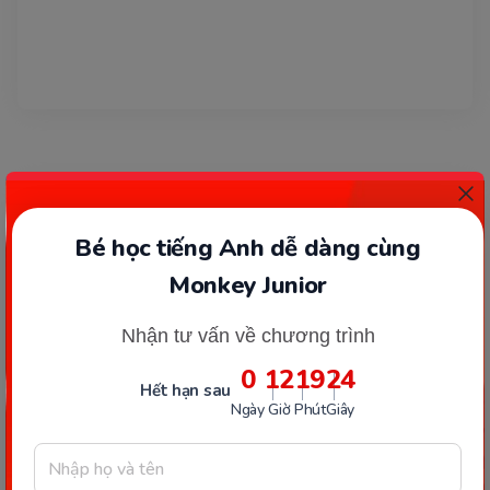
Bé học tiếng Anh dễ dàng cùng
Monkey Junior
Nhận tư vấn về chương trình
0
12
19
23
Hết hạn sau
Ngày
Giờ
Phút
Giây
TRẺ TẬP ĐI & MẪU GIÁO (2-5 TUỔI)
Thực đơn cho trẻ mầm non 3-5 tuổi đa dạng, đầy
đủ nhóm dinh dưỡng