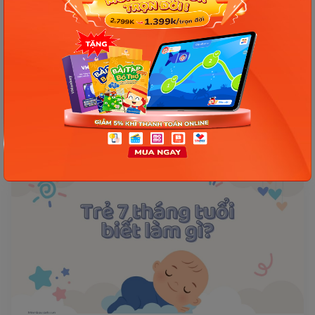
Bé 9 tháng tuổi biết làm gì? Sự phát triển toàn
diện của trẻ 9 tháng
Bé 9 tháng tuổi biết làm gì? Ở giai đoạn 9 tháng, bé
bắt đầu có những bước tiến vượt bậc về thể chất, vận
động, cảm xúc và nhận thức. Từ việc...
01/08/2025
985