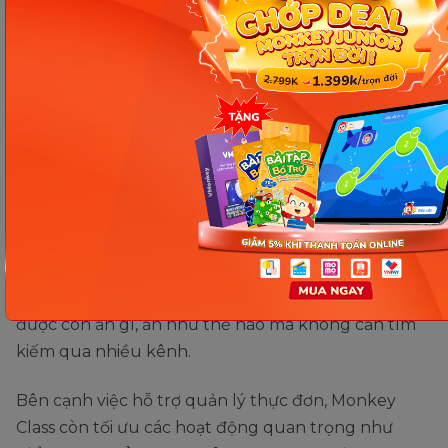
chế biến sẵn.
Bổ sung món nước (cháo, súp, canh) và trái cây
hằng ngày để hỗ trợ tiêu hóa và phòng táo
bón.
Khi xây dựng thực đơn cho trẻ mầm non trong 1
tuần, nhà trường cần cập nhật lịch ăn uống rõ ràng
để phụ huynh dễ theo dõi và yên tâm về dinh
dưỡng của con.
Monkey Class
cho phép giáo viên
đăng tải thực đơn theo ngày hoặc theo tuần ngay
trên ứng dụng, giúp thông tin được trình bày trực
quan và đầy đủ. Nhờ đó, phụ huynh luôn nắm bắt
được con ăn gì, ăn như thế nào mà không cần tìm
kiếm qua nhiều kênh.
Bên cạnh việc hỗ trợ quản lý thực đơn, Monkey
Class còn tối ưu các hoạt động quan trọng như