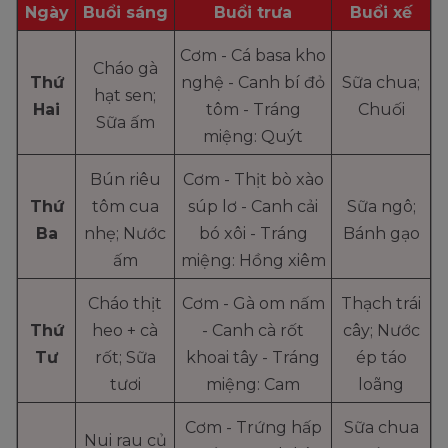
Ngày
Buổi sáng
Buổi trưa
Buổi xế
Cơm - Cá basa kho
Cháo gà
Thứ
nghệ - Canh bí đỏ
Sữa chua;
hạt sen;
Hai
tôm - Tráng
Chuối
Sữa ấm
miệng: Quýt
Bún riêu
Cơm - Thịt bò xào
Thứ
tôm cua
súp lơ - Canh cải
Sữa ngô;
Ba
nhẹ; Nước
bó xôi - Tráng
Bánh gạo
ấm
miệng: Hồng xiêm
Cháo thịt
Cơm - Gà om nấm
Thạch trái
Thứ
heo + cà
- Canh cà rốt
cây; Nước
Tư
rốt; Sữa
khoai tây - Tráng
ép táo
tươi
miệng: Cam
loãng
Cơm - Trứng hấp
Sữa chua
Nui rau củ