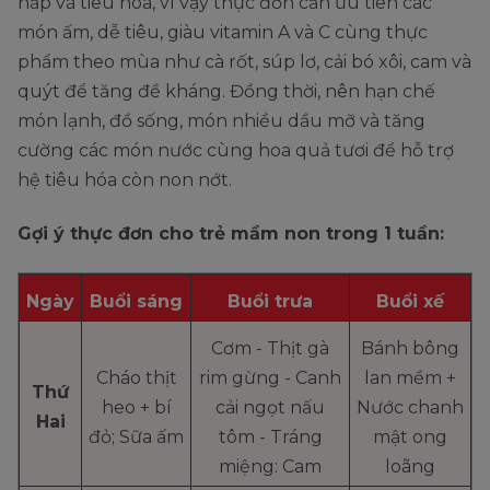
hấp và tiêu hóa, vì vậy thực đơn cần ưu tiên các
món ấm, dễ tiêu, giàu vitamin A và C cùng thực
phẩm theo mùa như cà rốt, súp lơ, cải bó xôi, cam và
quýt để tăng đề kháng. Đồng thời, nên hạn chế
món lạnh, đồ sống, món nhiều dầu mỡ và tăng
cường các món nước cùng hoa quả tươi để hỗ trợ
hệ tiêu hóa còn non nớt.
Gợi ý thực đơn cho trẻ mầm non trong 1 tuần:
Ngày
Buổi sáng
Buổi trưa
Buổi xế
Cơm - Thịt gà
Bánh bông
Cháo thịt
rim gừng - Canh
lan mềm +
Thứ
heo + bí
cải ngọt nấu
Nước chanh
Hai
đỏ; Sữa ấm
tôm - Tráng
mật ong
miệng: Cam
loãng