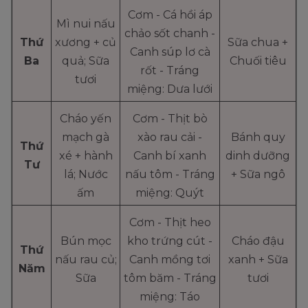
Cơm - Cá hồi áp
Mì nui nấu
chảo sốt chanh -
Thứ
xương + củ
Sữa chua +
Canh súp lơ cà
Ba
quả; Sữa
Chuối tiêu
rốt - Tráng
tươi
miệng: Dưa lưới
Cháo yến
Cơm - Thịt bò
mạch gà
xào rau cải -
Bánh quy
Thứ
xé + hành
Canh bí xanh
dinh dưỡng
Tư
lá; Nước
nấu tôm - Tráng
+ Sữa ngô
ấm
miệng: Quýt
Cơm - Thịt heo
Bún mọc
kho trứng cút -
Cháo đậu
Thứ
nấu rau củ;
Canh mồng tơi
xanh + Sữa
Năm
Sữa
tôm băm - Tráng
tươi
miệng: Táo