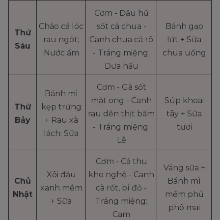
Cơm - Đậu hũ
Cháo cá lóc
sốt cà chua -
Bánh gạo
Thứ
rau ngót;
Canh chua cá rô
lứt + Sữa
Sáu
Nước ấm
- Tráng miệng:
chua uống
Dưa hấu
Cơm - Gà sốt
Bánh mì
mật ong - Canh
Súp khoai
Thứ
kẹp trứng
rau dền thịt băm
tây + Sữa
Bảy
+ Rau xà
- Tráng miệng:
tươi
lách; Sữa
Lê
Cơm - Cá thu
Váng sữa +
Xôi đậu
kho nghệ - Canh
Chủ
Bánh mì
xanh mềm
cà rốt, bí đỏ -
Nhật
mềm phủ
+ Sữa
Tráng miệng:
phô mai
Cam