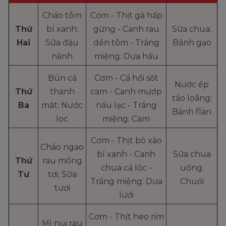
Cháo tôm
Cơm - Thịt gà hấp
Thứ
bí xanh;
gừng - Canh rau
Sữa chua;
Hai
Sữa đậu
dền tôm - Tráng
Bánh gạo
nành
miệng: Dưa hấu
Bún cá
Cơm - Cá hồi sốt
Nước ép
Thứ
thanh
cam - Canh mướp
táo loãng;
Ba
mát; Nước
nấu lạc - Tráng
Bánh flan
lọc
miệng: Cam
Cơm - Thịt bò xào
Cháo ngao
bí xanh - Canh
Sữa chua
Thứ
rau mồng
chua cá lóc -
uống;
Tư
tơi; Sữa
Tráng miệng: Dưa
Chuối
tươi
lưới
Cơm - Thịt heo rim
Mì nui rau