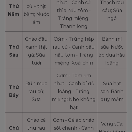
nhạt - Canh cải
Thạch rau
Thứ
củ + thịt
thìa nấu tôm -
câu; Sữa
Năm
băm; Nước
Tráng miệng:
ngô
ấm
Thanh long
Cháo đậu
Cơm - Trứng hấp
Bánh mì
Thứ
xanh thịt
rau củ - Canh bầu
sữa; Nước
Sáu
gà; Sữa
nấu tôm - Tráng
ép dưa hấu
tươi
miệng: Xoài chín
loãng
Cơm - Tôm rim
Bún mọc
nhạt - Canh bí đỏ
Sữa hạt
Thứ
rau củ;
loãng - Tráng
sen; Bánh
Bảy
Sữa
miệng: Nho không
quy mềm
hạt
Cháo cá
Cơm - Gà áp chảo
Váng sữa;
Chủ
thu rau
sốt chanh - Canh
Bánh bông