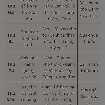
Sữa hạt óc
Thứ
bò khoai
nấm - Canh bí đỏ
chó; Bánh
Hai
tây; Sữa
thịt băm - Tráng
quy mềm
ấm
miệng: Cam
Cơm - Cá basa kho
Bún mọc
Thứ
tộ - Canh cải thảo
Sữa chua;
nóng; Sữa
Ba
nấu thịt - Tráng
Chuối
tươi
miệng: Lê
Cháo gà +
Cơm - Thịt heo
Thứ
hành
kho trứng - Canh
Bánh flan;
Tư
gừng;
cà rốt khoai tây -
Nước ấm
Nước ấm
Tráng miệng: Táo
Nui thịt
Cơm - Bò hầm rau
Sữa ngô;
Thứ
băm sốt
củ - Canh mồng
Bánh gạo
Năm
cà nóng;
tơi tôm - Tráng
lứt