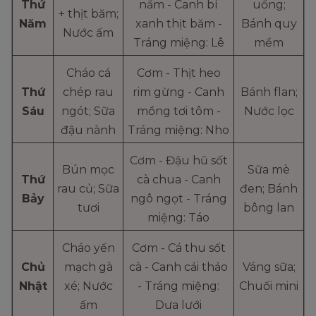
Thứ
nấm - Canh bí
uống;
+ thịt băm;
Năm
xanh thịt băm -
Bánh quy
Nước ấm
Tráng miệng: Lê
mềm
Cháo cá
Cơm - Thịt heo
Thứ
chép rau
rim gừng - Canh
Bánh flan;
Sáu
ngót; Sữa
mồng tơi tôm -
Nước lọc
đậu nành
Tráng miệng: Nho
Cơm - Đậu hũ sốt
Bún mọc
Sữa mè
Thứ
cà chua - Canh
rau củ; Sữa
đen; Bánh
Bảy
ngô ngọt - Tráng
tươi
bông lan
miệng: Táo
Cháo yến
Cơm - Cá thu sốt
Chủ
mạch gà
cà - Canh cải thảo
Váng sữa;
Nhật
xé; Nước
- Tráng miệng:
Chuối mini
ấm
Dưa lưới