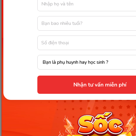
Lưu ý khi xây dựng thực đơn
cho trẻ mầm non trong 1 tuần
Lưu ý quan trọng dành cho giáo viên, nhà trường
khi xây dựng thực đơn cho trẻ mầm non trong 1
tuần:
Đảm bảo đủ 4 nhóm dinh dưỡng chính (đạm -
béo - bột đường - vitamin & khoáng chất)
trong từng ngày để trẻ phát triển toàn diện.
Thay đổi món theo ngày, tránh lặp lại cách chế
Nhận tư vấn miễn phí
biến để kích thích vị giác và hạn chế tình
trạng biếng ăn.
Ưu tiên thực phẩm tươi, theo mùa và nguồn
gốc rõ ràng để đảm bảo an toàn và chất lượng
dinh dưỡng.
Cân đối khẩu phần phù hợp lứa tuổi, hạn chế
món chiên rán nhiều dầu mỡ và thực phẩm