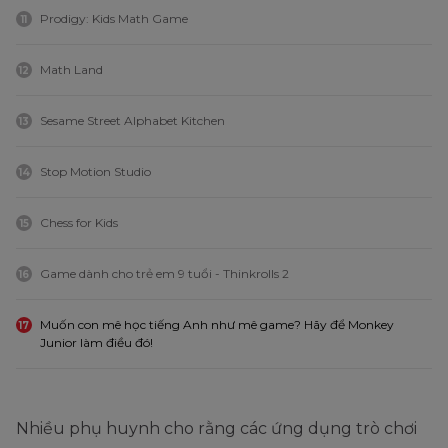
Prodigy: Kids Math Game
11
Math Land
12
Sesame Street Alphabet Kitchen
13
Stop Motion Studio
14
Chess for Kids
15
Game dành cho trẻ em 9 tuổi - Thinkrolls 2
16
Muốn con mê học tiếng Anh như mê game? Hãy để Monkey
17
Junior làm điều đó!
Nhiều phụ huynh cho rằng các ứng dụng trò chơi