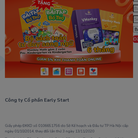
Đ
Công ty Cổ phần Early Start
1900 63 60 52
Giấy phép ĐKKD số 0106651756 do Sở Kế hoạch và Đầu tư TP Hà Nội cấp
ngày 01/10/2014, thay đổi lần thứ 3 ngày 13/11/2020