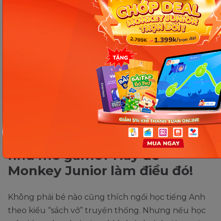
duy logic của trẻ bằng cách cung cấp hàng loạt
câu đố hấp dẫn. Các bé buộc phải suy luận, phân
tích, giải quyết vấn đề mới có thể hoàn thành chính
xác một câu đố. Mức độ câu đố sẽ ngày càng được
nâng cao dựa trên thành tích mà các bé đã đạt
được. Nhằm giải tỏa căng thẳng và mang đến
không gian chơi lành mạnh, Thinkrolls 2 còn được
lồng ghép những âm thanh vui nhộn, trẻ trung.
Muốn con mê học tiếng Anh
như mê game? Hãy để
Monkey Junior làm điều đó!
Không phải bé nào cũng thích ngồi học tiếng Anh
theo kiểu “sách vở” truyền thống. Nhưng nếu học