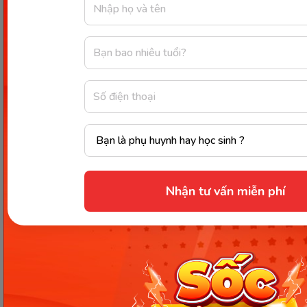
hơn trong quá trình luyện cờ.
Nhận tư vấn miễn phí
Game dành cho trẻ em 9 tuổi -
Thinkrolls 2
Thinkrolls 2 là ứng dụng tác động mạnh mẽ đến tư