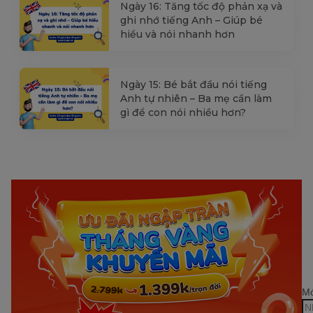
Ngày 16: Tăng tốc độ phản xạ và
ghi nhớ tiếng Anh – Giúp bé
hiểu và nói nhanh hơn
Ngày 15: Bé bắt đầu nói tiếng
Anh tự nhiên – Ba mẹ cần làm
gì để con nói nhiều hơn?
Mớ