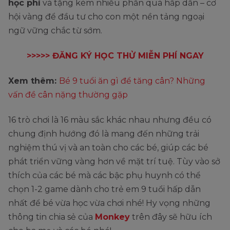
học phí
và tặng kèm nhiều phần quà hấp dẫn – cơ
hội vàng để đầu tư cho con một nền tảng ngoại
ngữ vững chắc từ sớm.
>>>>> ĐĂNG KÝ HỌC THỬ MIỄN PHÍ NGAY
Xem thêm:
Bé 9 tuổi ăn gì để tăng cân? Những
vấn đề cân nặng thường gặp
16 trò chơi là 16 màu sắc khác nhau nhưng đều có
chung định hướng đó là mang đến những trải
nghiệm thú vị và an toàn cho các bé, giúp các bé
phát triển vững vàng hơn về mặt trí tuệ. Tùy vào sở
thích của các bé mà các bậc phụ huynh có thể
chọn 1-2 game dành cho trẻ em 9 tuổi hấp dẫn
nhất để bé vừa học vừa chơi nhé! Hy vọng những
thông tin chia sẻ của
Monkey
trên đây sẽ hữu ích