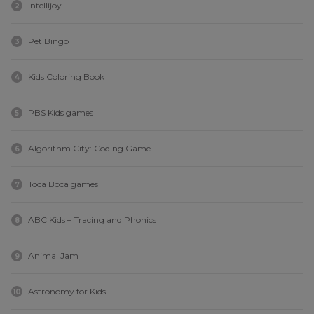
Intellijoy
2
Pet Bingo
3
Kids Coloring Book
4
PBS Kids games
5
Algorithm City: Coding Game
6
Toca Boca games
7
ABC Kids – Tracing and Phonics
8
Animal Jam
9
Astronomy for Kids
10