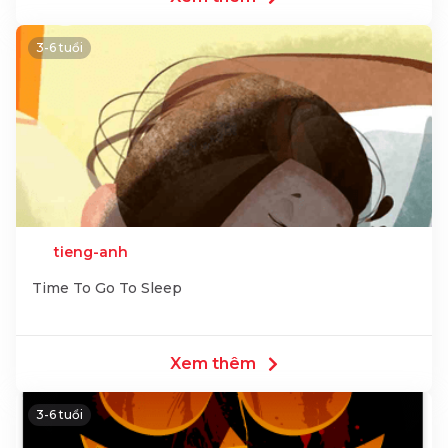
3-6 tuổi
tieng-anh
Time To Go To Sleep
Xem thêm
3-6 tuổi