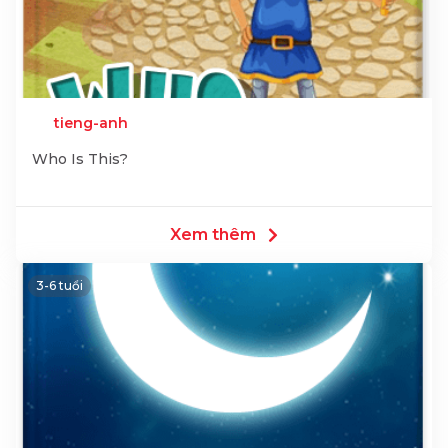
tieng-anh
Who Is This?
Xem thêm
3-6 tuổi