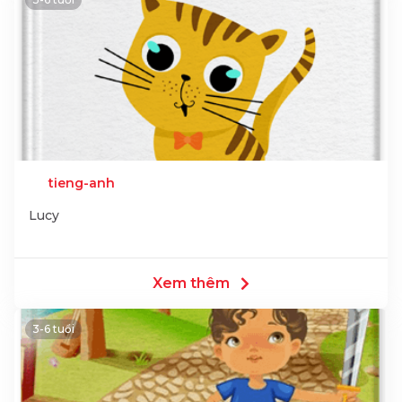
tieng-anh
Lucy
Xem thêm
3-6 tuổi