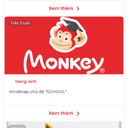
Xem thêm
Trên 3 tuổi
tieng-anh
Mindmap chủ đề "SCHOOL"
Xem thêm
3-6 tuổi