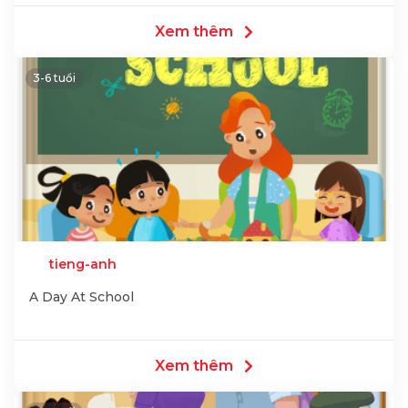
Xem thêm
3-6 tuổi
tieng-anh
A Day At School
Xem thêm