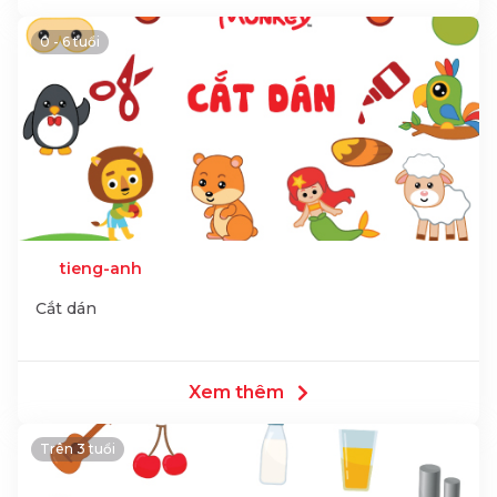
0 - 6 tuổi
tieng-anh
Cắt dán
Xem thêm
Trên 3 tuổi