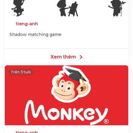
tieng-anh
Shadow matching game
Xem thêm
Trên 3 tuổi
tieng-anh