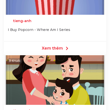
tieng-anh
I Buy Popcorn - Where Am I Series
Xem thêm
3-6 tuổi