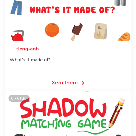
tieng-anh
What’s it made of?
Xem thêm
0 - 6 tuổi