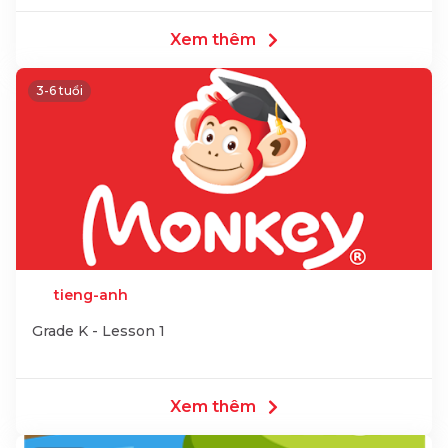
Xem thêm
3-6 tuổi
tieng-anh
Grade K - Lesson 1
Xem thêm