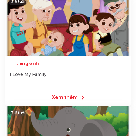
3-6 tuổi
tieng-anh
I Love My Family
Xem thêm
3-6 tuổi