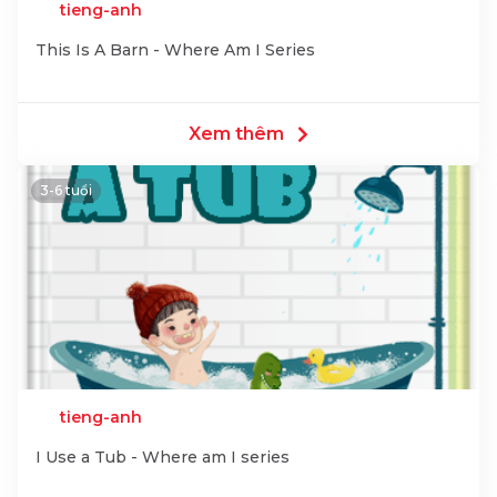
tieng-anh
This Is A Barn - Where Am I Series
Xem thêm
3-6 tuổi
tieng-anh
I Use a Tub - Where am I series