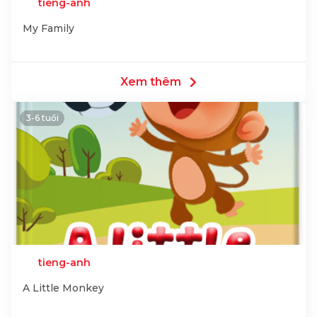
tieng-anh
My Family
Xem thêm
3-6 tuổi
tieng-anh
A Little Monkey