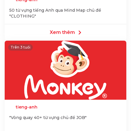
50 từ vựng tiếng Anh qua Mind Map chủ đề
"CLOTHING"
Xem thêm
Trên 3 tuổi
tieng-anh
"Vòng quay 40+ từ vựng chủ đề JOB"