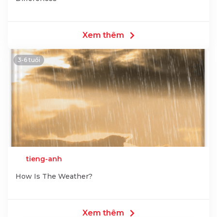
Xem thêm
3-6 tuổi
tieng-anh
How Is The Weather?
Xem thêm