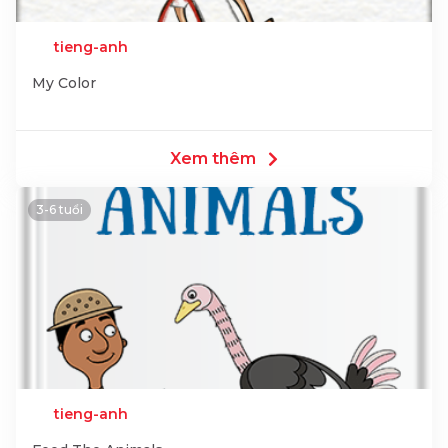
tieng-anh
My Color
Xem thêm
3-6 tuổi
tieng-anh