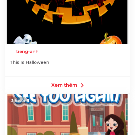
tieng-anh
This Is Halloween
Xem thêm
3-6 tuổi