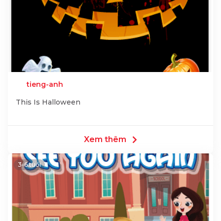
tieng-anh
This Is Halloween
Xem thêm
3-6 tuổi