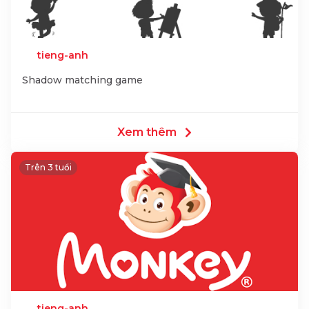
tieng-anh
Shadow matching game
Xem thêm
Trên 3 tuổi
tieng-anh