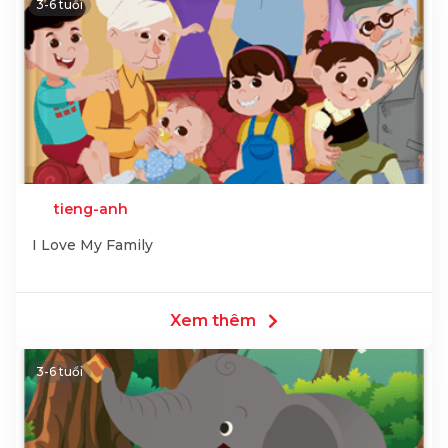
3-6 tuổi
tieng-anh
I Love My Family
Xem thêm
3-6 tuổi