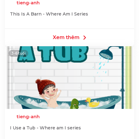
tieng-anh
This Is A Barn - Where Am I Series
Xem thêm
3-6 tuổi
tieng-anh
I Use a Tub - Where am I series