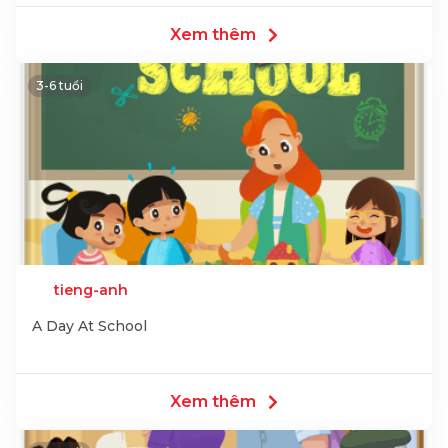
Xem thêm
3-6 tuổi
tieng-anh
A Day At School
Xem thêm