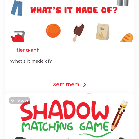
tieng-anh
What’s it made of?
Xem thêm
0 - 6 tuổi