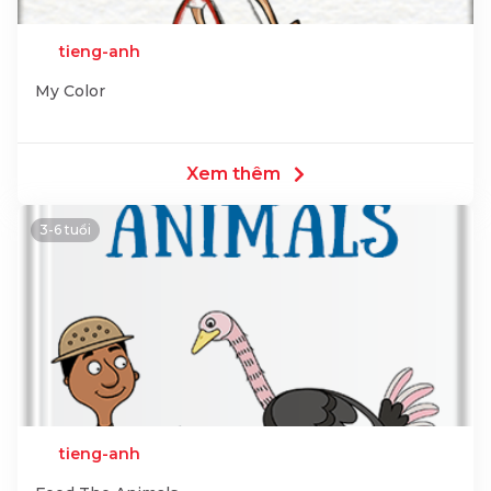
tieng-anh
My Color
Xem thêm
3-6 tuổi
tieng-anh