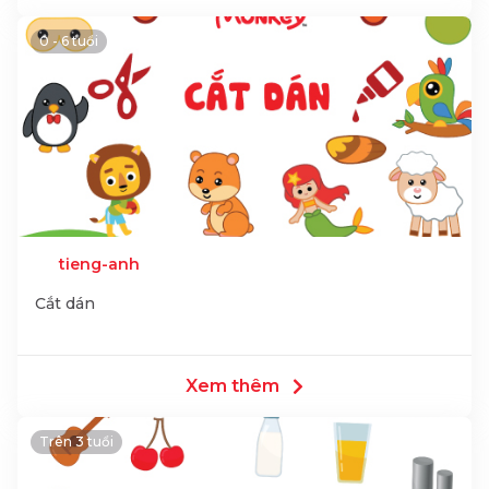
0 - 6 tuổi
tieng-anh
Cắt dán
Xem thêm
Trên 3 tuổi