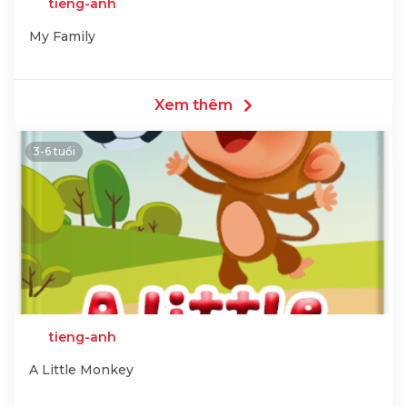
tieng-anh
My Family
Xem thêm
3-6 tuổi
tieng-anh
A Little Monkey