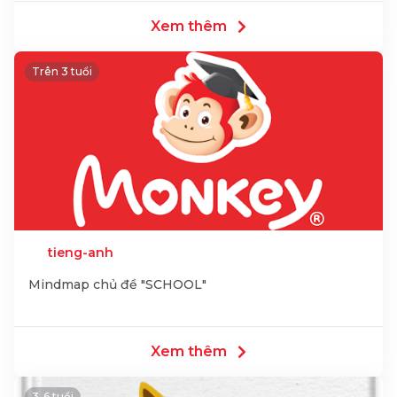
Xem thêm
Trên 3 tuổi
tieng-anh
Mindmap chủ đề "SCHOOL"
Xem thêm
3-6 tuổi