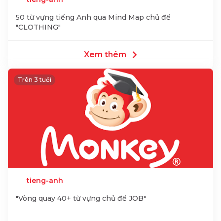
50 từ vựng tiếng Anh qua Mind Map chủ đề
"CLOTHING"
Xem thêm
Trên 3 tuổi
tieng-anh
"Vòng quay 40+ từ vựng chủ đề JOB"