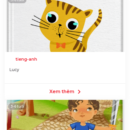
tieng-anh
Lucy
Xem thêm
3-6 tuổi