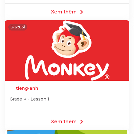
Xem thêm
3-6 tuổi
tieng-anh
Grade K - Lesson 1
Xem thêm