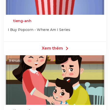
tieng-anh
I Buy Popcorn - Where Am I Series
Xem thêm
3-6 tuổi