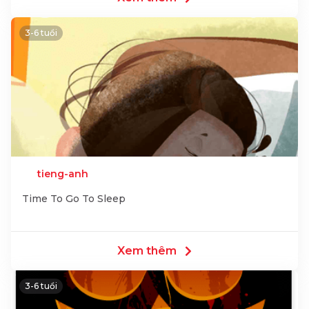
3-6 tuổi
tieng-anh
Time To Go To Sleep
Xem thêm
3-6 tuổi