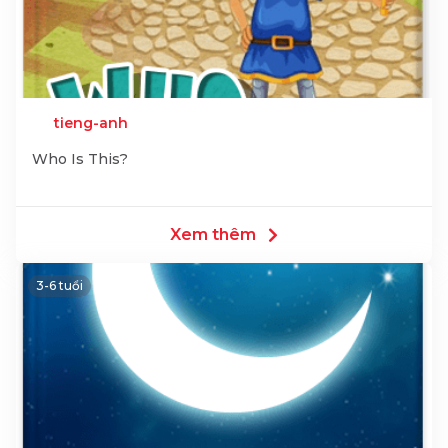
tieng-anh
Who Is This?
Xem thêm
3-6 tuổi