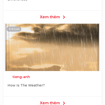
Xem thêm
3-6 tuổi
tieng-anh
How Is The Weather?
Xem thêm